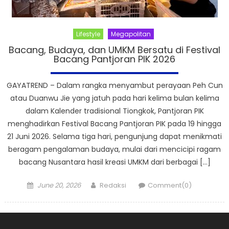
Lifestyle
Megapolitan
Bacang, Budaya, dan UMKM Bersatu di Festival
Bacang Pantjoran PIK 2026
GAYATREND – Dalam rangka menyambut perayaan Peh Cun
atau Duanwu Jie yang jatuh pada hari kelima bulan kelima
dalam Kalender tradisional Tiongkok, Pantjoran PIK
menghadirkan Festival Bacang Pantjoran PIK pada 19 hingga
21 Juni 2026. Selama tiga hari, pengunjung dapat menikmati
beragam pengalaman budaya, mulai dari mencicipi ragam
bacang Nusantara hasil kreasi UMKM dari berbagai […]
Posted
Author
June 20, 2026
Redaksi
Comment(0)
on