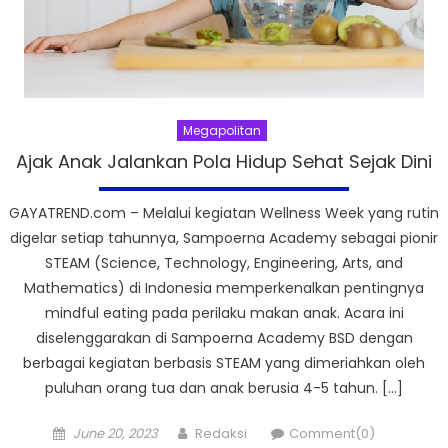
Megapolitan
Ajak Anak Jalankan Pola Hidup Sehat Sejak Dini
GAYATREND.com – Melalui kegiatan Wellness Week yang rutin
digelar setiap tahunnya, Sampoerna Academy sebagai pionir
STEAM (Science, Technology, Engineering, Arts, and
Mathematics) di Indonesia memperkenalkan pentingnya
mindful eating pada perilaku makan anak. Acara ini
diselenggarakan di Sampoerna Academy BSD dengan
berbagai kegiatan berbasis STEAM yang dimeriahkan oleh
puluhan orang tua dan anak berusia 4-5 tahun. […]
Posted
Author
June 20, 2023
Redaksi
Comment(0)