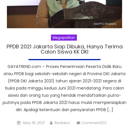
Megapolitan
PPDB 2021 Jakarta Siap Dibuka, Hanya Terima
Calon Siswa KK DKI
GAYATREND.com – Proses Penerimaan Peserta Didik Baru
atau PPDB bagi sekolah-sekolah negeri di Provinsi DKI Jakarta
(PPDB DKI Jakarta 2021) tahun ajaran 2021-2021 segera di
buka pada minggu kedua Juni 2021 mendatang. Para calon
siswa dan orang tua yang hendak mendaftarkan putra-
putrinya pada PPDB Jakarta 2021 harus mulai mempersiapkan
diri. Apalagi ketentuan dan persyaratan PPDB […]
Posted
Author
May 19, 2021
Redaksi
Comment(0)
on