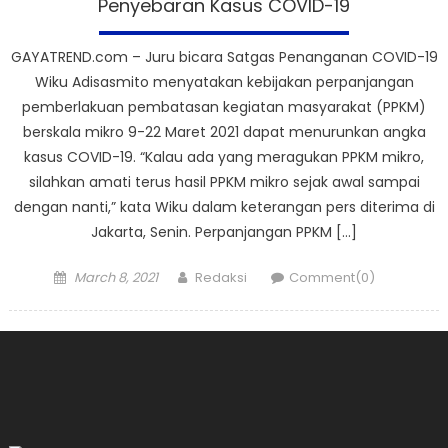
Penyebaran Kasus COVID-19
GAYATREND.com – Juru bicara Satgas Penanganan COVID-19
Wiku Adisasmito menyatakan kebijakan perpanjangan
pemberlakuan pembatasan kegiatan masyarakat (PPKM)
berskala mikro 9-22 Maret 2021 dapat menurunkan angka
kasus COVID-19. “Kalau ada yang meragukan PPKM mikro,
silahkan amati terus hasil PPKM mikro sejak awal sampai
dengan nanti,” kata Wiku dalam keterangan pers diterima di
Jakarta, Senin. Perpanjangan PPKM […]
Posted
Author
March 8, 2021
Redaksi
Comment(0)
on