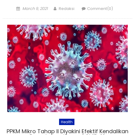
Posted
Author
March 9, 2021
Redaksi
Comment(0)
on
Health
PPKM Mikro Tahap II Diyakini Efektif Kendalikan