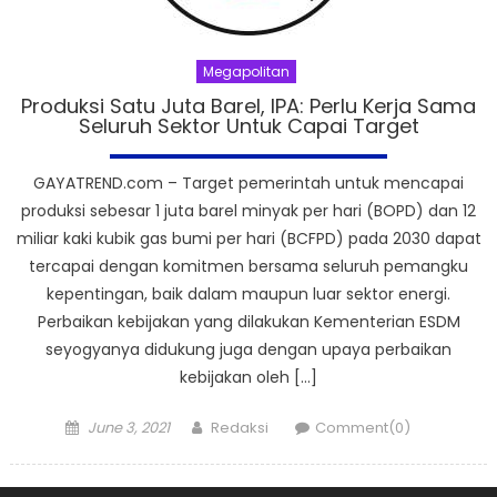
Megapolitan
Produksi Satu Juta Barel, IPA: Perlu Kerja Sama
Seluruh Sektor Untuk Capai Target
GAYATREND.com – Target pemerintah untuk mencapai
produksi sebesar 1 juta barel minyak per hari (BOPD) dan 12
miliar kaki kubik gas bumi per hari (BCFPD) pada 2030 dapat
tercapai dengan komitmen bersama seluruh pemangku
kepentingan, baik dalam maupun luar sektor energi.
Perbaikan kebijakan yang dilakukan Kementerian ESDM
seyogyanya didukung juga dengan upaya perbaikan
kebijakan oleh […]
Posted
Author
June 3, 2021
Redaksi
Comment(0)
on