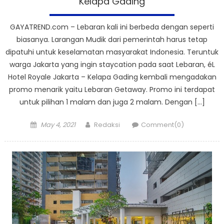
Kelapa Gading
GAYATREND.com – Lebaran kali ini berbeda dengan seperti
biasanya. Larangan Mudik dari pemerintah harus tetap
dipatuhi untuk keselamatan masyarakat Indonesia. Teruntuk
warga Jakarta yang ingin staycation pada saat Lebaran, éL
Hotel Royale Jakarta – Kelapa Gading kembali mengadakan
promo menarik yaitu Lebaran Getaway. Promo ini terdapat
untuk pilihan 1 malam dan juga 2 malam. Dengan […]
Posted
Author
May 4, 2021
Redaksi
Comment(0)
on