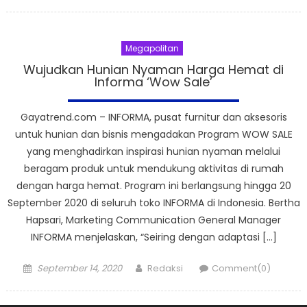
on
Megapolitan
Wujudkan Hunian Nyaman Harga Hemat di
Informa ‘Wow Sale’
Gayatrend.com – INFORMA, pusat furnitur dan aksesoris
untuk hunian dan bisnis mengadakan Program WOW SALE
yang menghadirkan inspirasi hunian nyaman melalui
beragam produk untuk mendukung aktivitas di rumah
dengan harga hemat. Program ini berlangsung hingga 20
September 2020 di seluruh toko INFORMA di Indonesia. Bertha
Hapsari, Marketing Communication General Manager
INFORMA menjelaskan, “Seiring dengan adaptasi […]
Posted
Author
September 14, 2020
Redaksi
Comment(0)
on