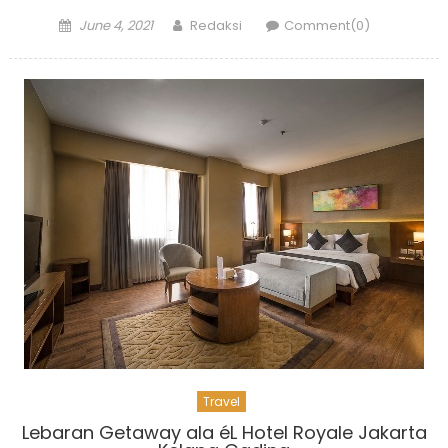
Posted
Author
June 4, 2021
Redaksi
Comment(0)
on
Travel
Lebaran Getaway ala éL Hotel Royale Jakarta