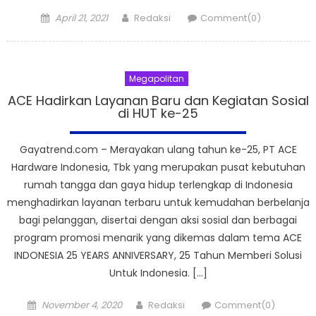
Posted
Author
April 21, 2021
Redaksi
Comment(0)
on
Megapolitan
ACE Hadirkan Layanan Baru dan Kegiatan Sosial
di HUT ke-25
Gayatrend.com – Merayakan ulang tahun ke-25, PT ACE
Hardware Indonesia, Tbk yang merupakan pusat kebutuhan
rumah tangga dan gaya hidup terlengkap di Indonesia
menghadirkan layanan terbaru untuk kemudahan berbelanja
bagi pelanggan, disertai dengan aksi sosial dan berbagai
program promosi menarik yang dikemas dalam tema ACE
INDONESIA 25 YEARS ANNIVERSARY, 25 Tahun Memberi Solusi
Untuk Indonesia. […]
Posted
Author
November 4, 2020
Redaksi
Comment(0)