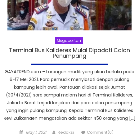
Megapolitan
Terminal Bus Kalideres Mulai Dipadati Calon
Penumpang
GAYATREND.com – Larangan mudik yang akan berlaku pada
6-17 Mei 2021. Para pemudik menyiasati dengan pulang
kampung lebih awal. Pantauan dilokasi sejak Jumat
(30/4/2021) sore sampai malam hari di Terminal Kalideres,
Jakarta Barat terjadi lonjakan dari para calon penumpang
yang ingin pulang kampung. Kepala Terminal Bus Kalideres
Revi Zulkarnaen mengatakan ada sekitar 450 orang yang […]
Posted
Author
May 1, 2021
Redaksi
Comment(0)
on