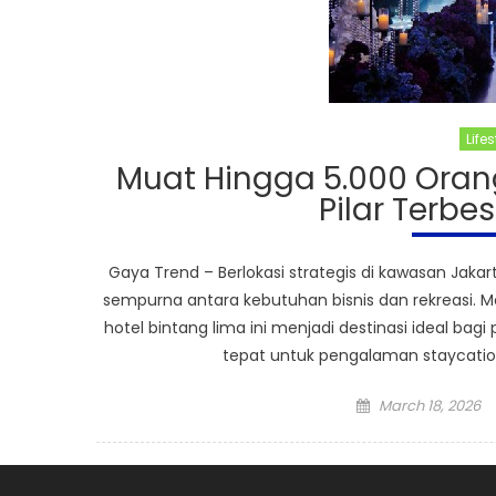
Lifes
Muat Hingga 5.000 Orang,
Pilar Terbe
Gaya Trend – Berlokasi strategis di kawasan Jaka
sempurna antara kebutuhan bisnis dan rekreasi. Me
hotel bintang lima ini menjadi destinasi ideal bag
tepat untuk pengalaman staycation
Posted
March 18, 2026
on