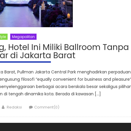
tyle
Megapolitan
 Hotel Ini Miliki Ballroom Tanpa
sar di Jakarta Barat
rta Barat, Pullman Jakarta Central Park menghadirkan perpaduan
ngusung filosofi “equally convenient for business and pleasure”
i penyelenggaraan berbagai acara berskala besar sekaligus piliha
 di tengah dinamika kota. Berada di kawasan […]
Author
Redaksi
Comment(0)