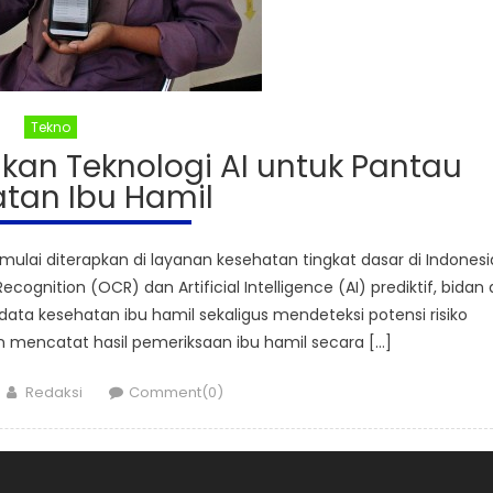
Tekno
an Teknologi AI untuk Pantau
tan Ibu Hamil
ulai diterapkan di layanan kesehatan tingkat dasar di Indonesi
ognition (OCR) dan Artificial Intelligence (AI) prediktif, bidan 
ata kesehatan ibu hamil sekaligus mendeteksi potensi risiko
dan mencatat hasil pemeriksaan ibu hamil secara […]
Author
Redaksi
Comment(0)