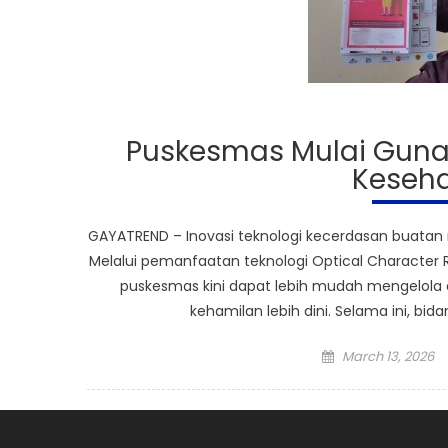
Puskesmas Mulai Gunak
Keseha
GAYATREND – Inovasi teknologi kecerdasan buatan m
Melalui pemanfaatan teknologi Optical Character Rec
puskesmas kini dapat lebih mudah mengelola d
kehamilan lebih dini. Selama ini, bi
Posted
March 13, 2026
on