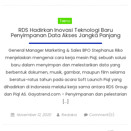
on
Tekno
RDS Hadirkan Inovasi Teknologi Baru
Penyimpanan Data Akses Jangka Panjang
General Manager Marketing & Sales BPO Stephanus Riko
menjelaskan mengenai cara kerja mesin Piql, sebuah solusi
baru dalam menyimpan dan melestarikan data yang
berbentuk dokumen, musik, gambar, maupun film selama
beratus-ratus tahun pada acara Soft Launch Piql yang
dihadirkan di Indonesia melalui kerja sama antara RDS Group
dan Piql AS. Gayatrend.com – Penyimpanan dan pelestarian
[…]
Posted
Author
November 12, 2020
Redaksi
Comment(0)
on