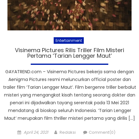
Entertainment
Visinema Pictures Rilis Triller Film Misteri
Pertama ‘Tarian Lengger Maut’
GAYATREND.com – Visinema Pictures bekerja sama dengan
Aenigma Pictures resmi meluncurkan official poster dan
trailer film ‘Tarian Lengger Maut’. Film bergenre triller berbalut
misteri yang mengangkat kisah tentang seorang dokter dan
penari ini dijadwalkan tayang serentak pada 13 Mei 2021
mendatang di bioskop seluruh Indonesia. ‘Tarian Lengger
Maut’ merupakan film thriller misteri pertama yang dirilis […]
Posted
Author
April 24, 2021
Redaksi
Comment(0)
on