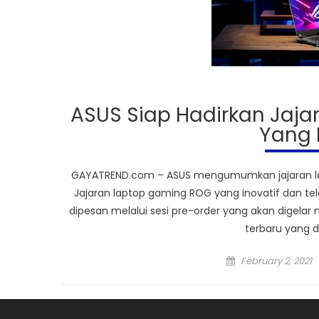
ASUS Siap Hadirkan Jaj
Yang L
GAYATREND.com – ASUS mengumumkan jajaran lapt
Jajaran laptop gaming ROG yang inovatif dan tel
dipesan melalui sesi pre-order yang akan digelar 
terbaru yang d
Posted
February 2, 2021
on