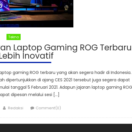
Tekno
aran Laptop Gaming ROG Terbaru
ebih Inovatif
op gaming ROG terbaru yang akan segera hadir di Indonesia.
ah dipertunjukkan di ajang CES 2021 tersebut juga segera dapat
mulai tanggal 5 Februari 2021. Adapun jajaran laptop gaming RO
apat dipesan melalui sesi […]
Author
Redaksi
Comment(0)