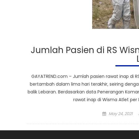
Jumlah Pasien di RS Wis
GAYATREND.com – Jumlah pasien rawat inap di RS
bertambah dalam lima hari terakhir, seiring den
balik Lebaran. Berdasarkan data Penerangan Koma
rawat inap di Wisma Atlet per 
Posted
May 24, 2021
on