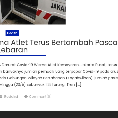
Health
ma Atlet Terus Bertambah Pasca
Lebaran
 Darurat Covid-19 Wisma Atlet Kemayoran, Jakarta Pusat, terus
gan banyaknya jumlah pemudik yang terpapar Covid-19 pada aru
ndo Gabungan Wilayah Pertahanan (Kogabwilhan), jumlah pasi
Minggu (23/5) sebanyak 1.251 orang. Tren […]
Author
Redaksi
Comment(0)