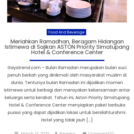
Food And Beverage
Meriahkan Ramadhan, Beragam Hidangan
Istimewa di Sajikan ASTON Priority Simatupang
Hotel & Conference Center
Gayatrend.com – Bulan Ramadan merupakan bulan suci
penuh berkah yang dinikmati oleh masyarakat muslim di
dunia. Tentunya bulan Ramadan ini dijadikan momen
istimewa untuk berbagi dan merayakan kebersamaan antar
keluarga serta kerabat. Tahun ini, Aston Priority Simatupang
Hotel & Conference Center menyiapkan paket berbuka
puasa yang dapat dijadikan lokasi untuk bersilahturahmi.
Hotel yang tidak jauh […]
Posted
Author
March 27, 2020
Redaksi
Comment(0)