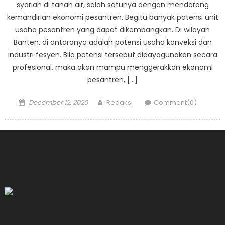
syariah di tanah air, salah satunya dengan mendorong
kemandirian ekonomi pesantren. Begitu banyak potensi unit
usaha pesantren yang dapat dikembangkan. Di wilayah
Banten, di antaranya adalah potensi usaha konveksi dan
industri fesyen. Bila potensi tersebut didayagunakan secara
profesional, maka akan mampu menggerakkan ekonomi
pesantren, […]
Posted
Author
December 12, 2020
Redaksi
Comment(0)
on