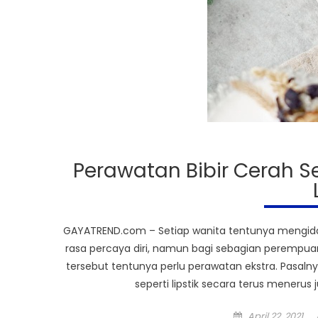
Perawatan Bibir Cerah 
GAYATREND.com – Setiap wanita tentunya mengida
rasa percaya diri, namun bagi sebagian perempuan
tersebut tentunya perlu perawatan ekstra. Pasaln
seperti lipstik secara terus meneru
Posted
April 22, 2021