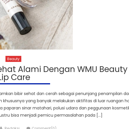
Beauty
Sehat Alami Dengan WMU Beauty
Lip Care
mkan bibir sehat dan cerah sebagai penunjang penampilan d
 khususnya yang banyak melakukan aktifitas di luar ruangan ha
ya paparan sinar matahari, polusi udara dan peggunaan kosmeti
s justru bisa menjadi pemicu permasalahan pada […]
Author
Redaksi
Comment(0)