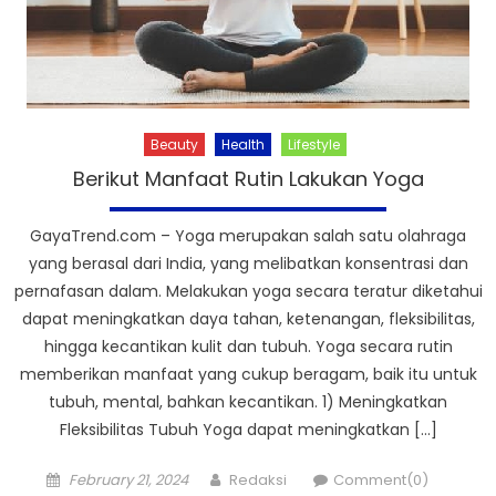
Beauty
Health
Lifestyle
Berikut Manfaat Rutin Lakukan Yoga
GayaTrend.com – Yoga merupakan salah satu olahraga
yang berasal dari India, yang melibatkan konsentrasi dan
pernafasan dalam. Melakukan yoga secara teratur diketahui
dapat meningkatkan daya tahan, ketenangan, fleksibilitas,
hingga kecantikan kulit dan tubuh. Yoga secara rutin
memberikan manfaat yang cukup beragam, baik itu untuk
tubuh, mental, bahkan kecantikan. 1) Meningkatkan
Fleksibilitas Tubuh Yoga dapat meningkatkan […]
Posted
Author
February 21, 2024
Redaksi
Comment(0)