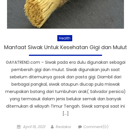
Health
Manfaat Siwak Untuk Kesehatan Gigi dan Mulut
GAYATREND.com – Siwak pada era dulu digunakan sebagai
pembersih gigi dan mulut. Siwak digunakan jauh saat
sebelum ditemuinya gosok dan pasta gigi. Diambil dari
berbagai pangkal, siwak ataupun diucap pula miswak
merupakan batang dari tumbuhan arak( Salvador persica)
yang termasuk dalam jenis belukar semak dan banyak
ditemukan di wilayah Timur Tengah. Siwak sampai saat ini
[…]
Posted
Author
April 16, 2021
Redaksi
Comment(0)