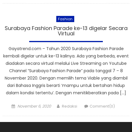
Fashion
Surabaya Fashion Parade ke-13 digelar Secara
Virtual
Gayatrend.com – Tahun 2020 Surabaya Fashion Parade
kembali digelar untuk ke-13 kalinya. Ada yang berbeda, event
diadakan secara virtual melalui Live Streaming on Youtube
Channel “Surabaya Fashion Parade” pada tanggal 7 – 8
November 2020. Dengan memilih tema Viable yang diambil
dari Bahasa Inggris berarti ‘mampu untuk bertahan hidup
dalam kondisi tertentu’. Dengan menitikberatkan pada […]
Posted
Author
November 6, 2020
Redaksi
Comment(0)
on