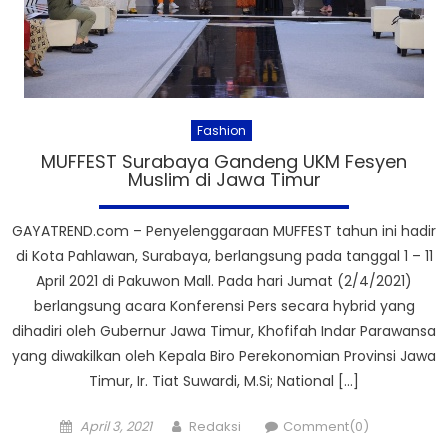
Fashion
MUFFEST Surabaya Gandeng UKM Fesyen
Muslim di Jawa Timur
GAYATREND.com – Penyelenggaraan MUFFEST tahun ini hadir
di Kota Pahlawan, Surabaya, berlangsung pada tanggal 1 – 11
April 2021 di Pakuwon Mall. Pada hari Jumat (2/4/2021)
berlangsung acara Konferensi Pers secara hybrid yang
dihadiri oleh Gubernur Jawa Timur, Khofifah Indar Parawansa
yang diwakilkan oleh Kepala Biro Perekonomian Provinsi Jawa
Timur, Ir. Tiat Suwardi, M.Si; National […]
Posted
Author
April 3, 2021
Redaksi
Comment(0)
on