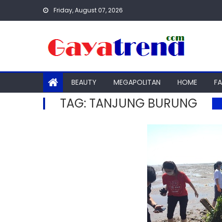
Skip
Friday, August 07, 2026
to
content
BEAUTY
MEGAPOLITAN
HOME
F
TAG:
TANJUNG BURUNG