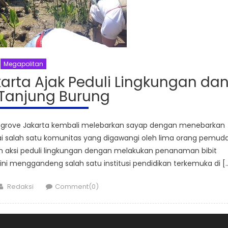
Megapolitan
rta Ajak Peduli Lingkungan da
 Tanjung Burung
ngrove Jakarta kembali melebarkan sayap dengan menebarkan
i salah satu komunitas yang digawangi oleh lima orang pemud
n aksi peduli lingkungan dengan melakukan penanaman bibit
ni menggandeng salah satu institusi pendidikan terkemuka di [
Author
Redaksi
Comment(0)