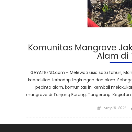
Komunitas Mangrove Jaka
Alam di
GAYATREND.com – Melewati usia satu tahun, Ma
kepedulian terhadap lingkungan dan alam. Sebaga
pecinta alam, komunitas ini kembali melakuka
mangrove di Tanjung Burung, Tangerang. Kegiatan i
Posted
May 31, 2021
on