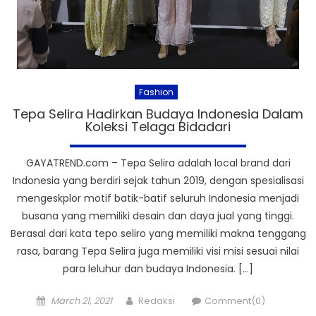
Fashion
Tepa Selira Hadirkan Budaya Indonesia Dalam
Koleksi Telaga Bidadari
GAYATREND.com – Tepa Selira adalah local brand dari
Indonesia yang berdiri sejak tahun 2019, dengan spesialisasi
mengeskplor motif batik-batif seluruh Indonesia menjadi
busana yang memiliki desain dan daya jual yang tinggi.
Berasal dari kata tepo seliro yang memiliki makna tenggang
rasa, barang Tepa Selira juga memiliki visi misi sesuai nilai
para leluhur dan budaya Indonesia. […]
Posted
Author
March 21, 2021
Redaksi
Comment(0)
on