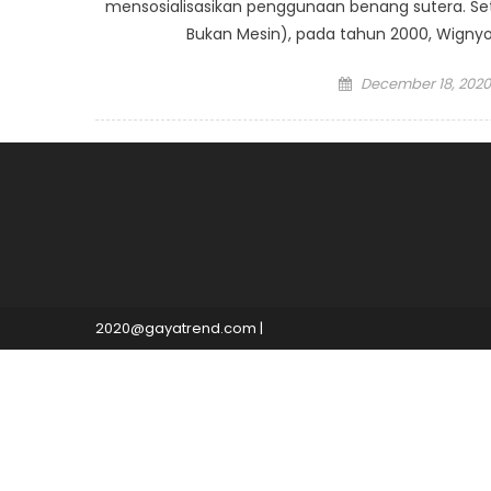
mensosialisasikan penggunaan benang sutera. S
Bukan Mesin), pada tahun 2000, Wignyo
Posted
December 18, 2020
on
2020@gayatrend.com
|