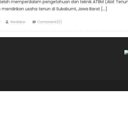
etelah memperdalam pengetahuan dan teknik ATBM (Alat Tenu
 mendirikan usaha tenun di Sukabumi, Jawa Barat […]
Author
Redaksi
Comment(0)