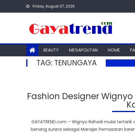
Skip
Friday, August 07, 2026
to
content
BEAUTY
MEGAPOLITAN
HOME
F
TAG:
TENUNGAYA
Fashion Designer Wignyo 
K
GAYATREND.com – Wignyo Rahadi mulai tertarik de
benang sutera sebagai Manajer Pemasaran karen