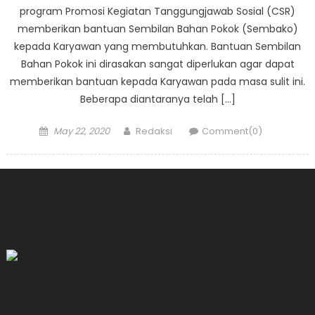
program Promosi Kegiatan Tanggungjawab Sosial (CSR)
memberikan bantuan Sembilan Bahan Pokok (Sembako)
kepada Karyawan yang membutuhkan. Bantuan Sembilan
Bahan Pokok ini dirasakan sangat diperlukan agar dapat
memberikan bantuan kepada Karyawan pada masa sulit ini.
Beberapa diantaranya telah […]
Posted
Author
May 22, 2020
Redaksi
Comment(0)
on