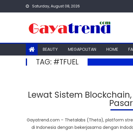
Skip
Saturday, August 08, 2026
to
content
BEAUTY
MEGAPOLITAN
HOME
F
TAG:
#TFUEL
Lewat Sistem Blockchain
Pasar
Gayatrend.com – Thetalabs (Theta), platform stre
di Indonesia dengan bekerjasama dengan Indodax