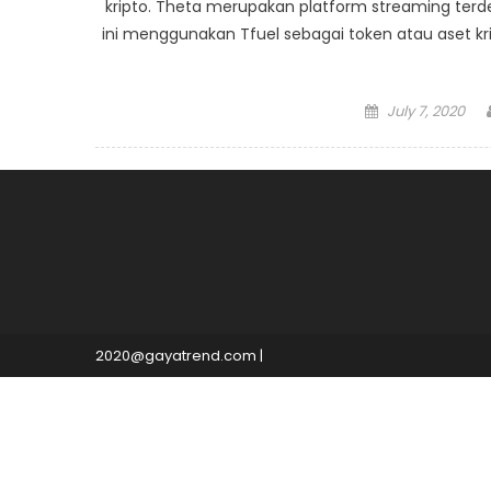
kripto. Theta merupakan platform streaming terd
ini menggunakan Tfuel sebagai token atau aset kr
Posted
July 7, 2020
on
2020@gayatrend.com
|