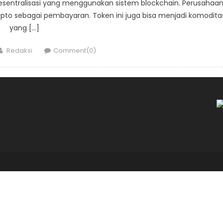
esentralisasi yang menggunakan sistem blockchain. Perusahaa
ipto sebagai pembayaran. Token ini juga bisa menjadi komodita
yang […]
Author
Redaksi
Comment(0)