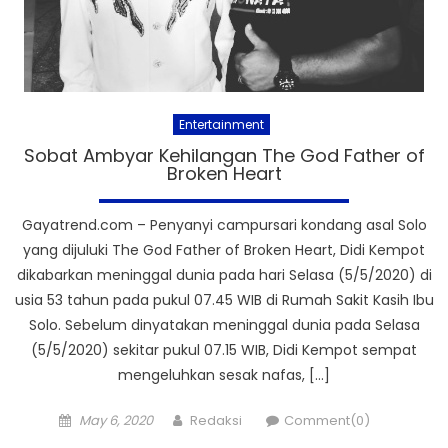
Entertainment
Sobat Ambyar Kehilangan The God Father of
Broken Heart
Gayatrend.com – Penyanyi campursari kondang asal Solo
yang dijuluki The God Father of Broken Heart, Didi Kempot
dikabarkan meninggal dunia pada hari Selasa (5/5/2020) di
usia 53 tahun pada pukul 07.45 WIB di Rumah Sakit Kasih Ibu
Solo. Sebelum dinyatakan meninggal dunia pada Selasa
(5/5/2020) sekitar pukul 07.15 WIB, Didi Kempot sempat
mengeluhkan sesak nafas, […]
Posted
Author
May 6, 2020
Redaksi
Comment(0)
on