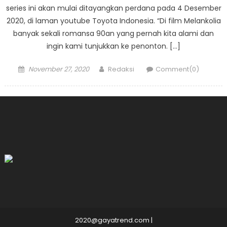
series ini akan mulai ditayangkan perdana pada 4 Desember
2020, di laman youtube Toyota Indonesia. “Di film Melankolia
banyak sekali romansa 90an yang pernah kita alami dan
ingin kami tunjukkan ke penonton. […]
Posted
Author
November 27, 2020
Redaksi
Comment(0)
on
2020@gayatrend.com
|