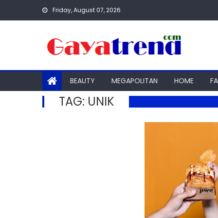
Skip
Friday, August 07, 2026
to
content
BEAUTY
MEGAPOLITAN
HOME
F
TAG:
UNIK