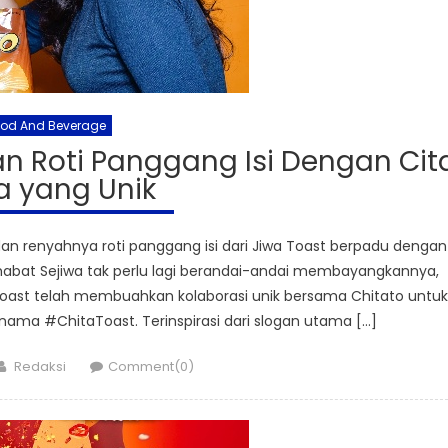
ood And Beverage
an Roti Panggang Isi Dengan Cit
a yang Unik
an renyahnya roti panggang isi dari Jiwa Toast berpadu dengan
ahabat Sejiwa tak perlu lagi berandai-andai membayangkannya,
 Toast telah membuahkan kolaborasi unik bersama Chitato untuk
nama #ChitaToast. Terinspirasi dari slogan utama […]
Author
Redaksi
Comment(0)