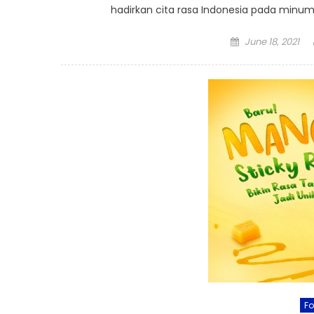
hadirkan cita rasa Indonesia pada minum
Posted
June 18, 2021
on
F