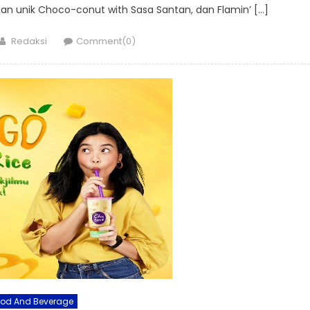
an unik Choco-conut with Sasa Santan, dan Flamin’ […]
Author
Redaksi
Comment(0)
ood And Beverage