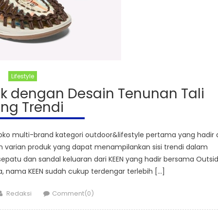
Lifestyle
ik dengan Desain Tenunan Tali
ng Trendi
 multi-brand kategori outdoor&lifestyle pertama yang hadir 
varian produk yang dapat menampilankan sisi trendi dalam
sepatu dan sandal keluaran dari KEEN yang hadir bersama Outsi
ta, nama KEEN sudah cukup terdengar terlebih […]
Author
Redaksi
Comment(0)