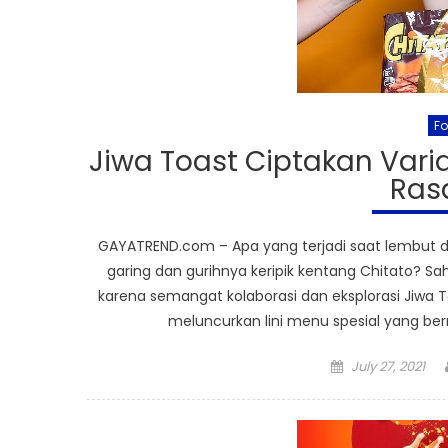
F
Jiwa Toast Ciptakan Vari
Ras
GAYATREND.com – Apa yang terjadi saat lembut d
garing dan gurihnya keripik kentang Chitato? S
karena semangat kolaborasi dan eksplorasi Jiwa
meluncurkan lini menu spesial yang ber
Posted
July 27, 2021
on