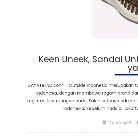
Keen Uneek, Sandal Un
ya
GAYATREND.com – Outside Indonesia merupakan toko
Indonesia, dengan membawa ragam brand dan 
kegiatan luar ruangan anda. Salah satunya adalah 
Indonesia. Sebelum hadir di Jakar
Posted
April 2, 2021
on