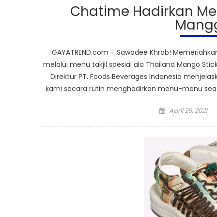
Chatime Hadirkan Menu
Mangg
GAYATREND.com – Sawadee Khrab! Memeriahkan 
melalui menu takjil spesial ala Thailand Mango Stick
Direktur PT. Foods Beverages Indonesia menjel
kami secara rutin menghadirkan menu-menu seaso
Posted
April 29, 2021
on