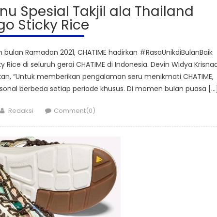
 Spesial Takjil ala Thailand
o Sticky Rice
bulan Ramadan 2021, CHATIME hadirkan #RasaUnikdiBulanBaik
y Rice di seluruh gerai CHATIME di Indonesia. Devin Widya Krisnad
askan, “Untuk memberikan pengalaman seru menikmati CHATIME,
nal berbeda setiap periode khusus. Di momen bulan puasa […
Author
Redaksi
Comment(0)