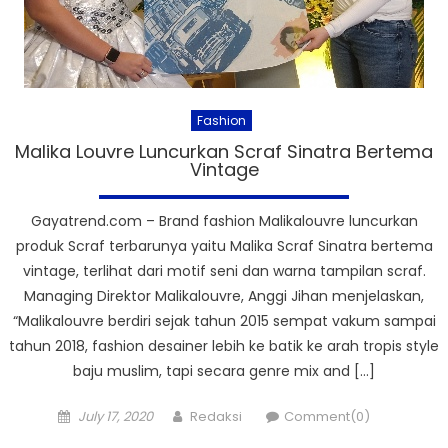
Fashion
Malika Louvre Luncurkan Scraf Sinatra Bertema
Vintage
Gayatrend.com – Brand fashion Malikalouvre luncurkan
produk Scraf terbarunya yaitu Malika Scraf Sinatra bertema
vintage, terlihat dari motif seni dan warna tampilan scraf.
Managing Direktor Malikalouvre, Anggi Jihan menjelaskan,
“Malikalouvre berdiri sejak tahun 2015 sempat vakum sampai
tahun 2018, fashion desainer lebih ke batik ke arah tropis style
baju muslim, tapi secara genre mix and […]
Posted
Author
July 17, 2020
Redaksi
Comment(0)
on