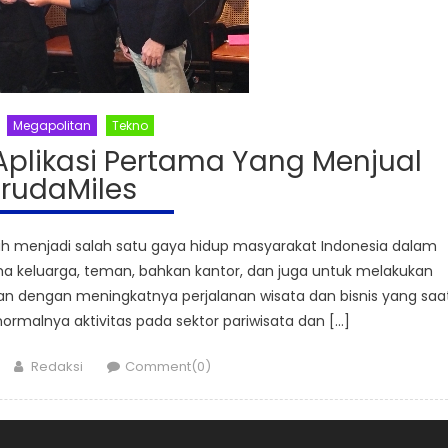
Megapolitan
Tekno
Aplikasi Pertama Yang Menjual
rudaMiles
ah menjadi salah satu gaya hidup masyarakat Indonesia dalam
ama keluarga, teman, bahkan kantor, dan juga untuk melakukan
tikan dengan meningkatnya perjalanan wisata dan bisnis yang saa
normalnya aktivitas pada sektor pariwisata dan […]
Author
Redaksi
Comment(0)