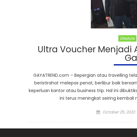
Lifestyle
Ultra Voucher Menjadi 
Ga
GAYATREND.com – Bepergian atau travelling tel
beristirahat melepas penat, berlibur baik bers
keperluan kantor atau business trip. Hal ini dibuk
ini terus meningkat seiring kembali 
Posted
October 25, 2023
on