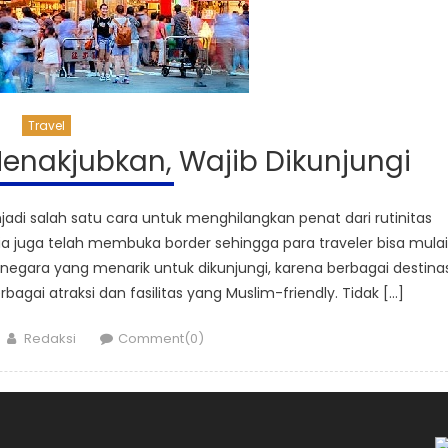
Travel
enakjubkan, Wajib Dikunjungi
adi salah satu cara untuk menghilangkan penat dari rutinitas
ia juga telah membuka border sehingga para traveler bisa mulai
negara yang menarik untuk dikunjungi, karena berbagai destinas
gai atraksi dan fasilitas yang Muslim-friendly. Tidak […]
Author
Redaksi
Comment(0)