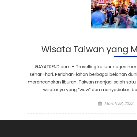
Wisata Taiwan yang M
GAYATREND.com – Travelling ke luar negeri menj
sehari-hari. Perlahan-lahan berbagai belahan dun
merencanakan liburan. Taiwan menjadi salah satu 
wisatanya yang “wow” dan menyediakan berba
Posted
March 28, 2022
on