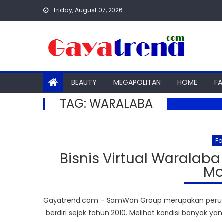
Skip
Friday, August 07, 2026
to
content
BEAUTY
MEGAPOLITAN
HOME
F
TAG:
WARALABA
F
Bisnis Virtual Warala
Mo
Gayatrend.com – SamWon Group merupakan perusah
berdiri sejak tahun 2010. Melihat kondisi banya