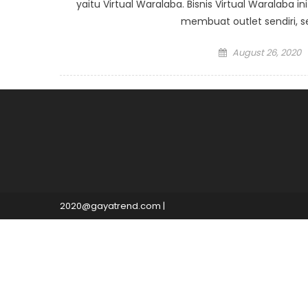
yaitu Virtual Waralaba. Bisnis Virtual Waralaba i
membuat outlet sendiri, s
Posted
August 26, 2020
on
2020@gayatrend.com
|