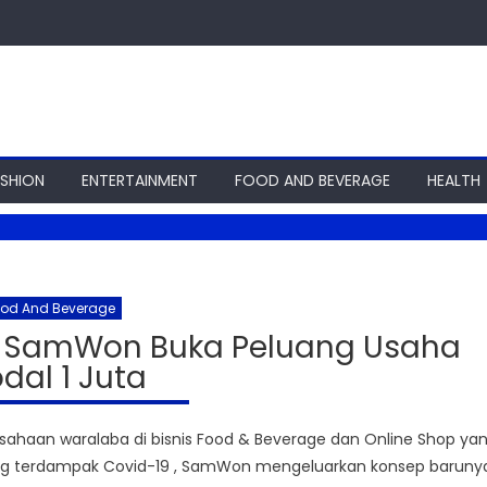
ASHION
ENTERTAINMENT
FOOD AND BEVERAGE
HEALTH
ood And Beverage
ba SamWon Buka Peluang Usaha
dal 1 Juta
aan waralaba di bisnis Food & Beverage dan Online Shop ya
k yang terdampak Covid-19 , SamWon mengeluarkan konsep baruny