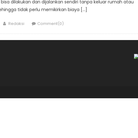
ni bisa dilakukan dan dijalankan sendiri tanpa keluar rumah atau
ehingga tidak perlu memikirkan biaya […]
Author
Redaksi
Comment(0)