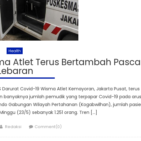
Health
ma Atlet Terus Bertambah Pasca
Lebaran
 Darurat Covid-19 Wisma Atlet Kemayoran, Jakarta Pusat, terus
gan banyaknya jumlah pemudik yang terpapar Covid-19 pada aru
ndo Gabungan Wilayah Pertahanan (Kogabwilhan), jumlah pasi
Minggu (23/5) sebanyak 1.251 orang. Tren […]
Author
Redaksi
Comment(0)