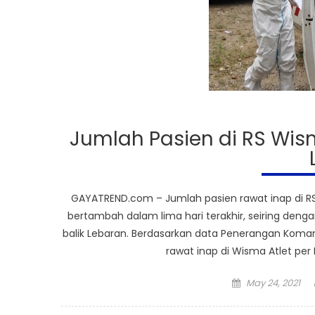
Jumlah Pasien di RS Wis
GAYATREND.com – Jumlah pasien rawat inap di RS
bertambah dalam lima hari terakhir, seiring den
balik Lebaran. Berdasarkan data Penerangan Koma
rawat inap di Wisma Atlet per 
Posted
May 24, 2021
on