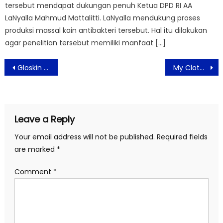
tersebut mendapat dukungan penuh Ketua DPD RI AA
LaNyalla Mahmud Mattalitti. LaNyalla mendukung proses
produksi massal kain antibakteri tersebut. Hal itu dilakukan
agar penelitian tersebut memiliki manfaat […]
Post
Gloskin Masterclass Luncurkan Platform Program Pengembangan Pribadi Cantik Seutuhnya
My Clothes Koleksikan L’Avenir Fashion Gaya Urban Outfit
navigation
Leave a Reply
Your email address will not be published.
Required fields
are marked
*
Comment
*