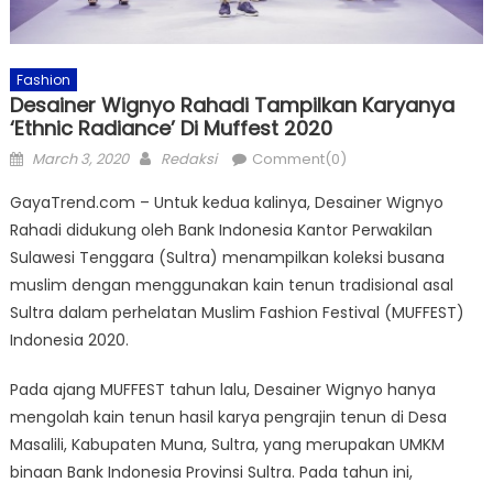
Fashion
Desainer Wignyo Rahadi Tampilkan Karyanya
‘Ethnic Radiance’ Di Muffest 2020
Posted
Author
March 3, 2020
Redaksi
Comment(0)
on
GayaTrend.com – Untuk kedua kalinya, Desainer Wignyo
Rahadi didukung oleh Bank Indonesia Kantor Perwakilan
Sulawesi Tenggara (Sultra) menampilkan koleksi busana
muslim dengan menggunakan kain tenun tradisional asal
Sultra dalam perhelatan Muslim Fashion Festival (MUFFEST)
Indonesia 2020.
Pada ajang MUFFEST tahun lalu, Desainer Wignyo hanya
mengolah kain tenun hasil karya pengrajin tenun di Desa
Masalili, Kabupaten Muna, Sultra, yang merupakan UMKM
binaan Bank Indonesia Provinsi Sultra. Pada tahun ini,