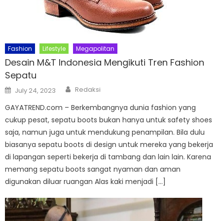
Fashion
Lifestyle
Megapolitan
Desain M&T Indonesia Mengikuti Tren Fashion
Sepatu
Author
Posted
Redaksi
July 24, 2023
on
GAYATREND.com – Berkembangnya dunia fashion yang
cukup pesat, sepatu boots bukan hanya untuk safety shoes
saja, namun juga untuk mendukung penampilan. Bila dulu
biasanya sepatu boots di design untuk mereka yang bekerja
di lapangan seperti bekerja di tambang dan lain lain. Karena
memang sepatu boots sangat nyaman dan aman
digunakan diluar ruangan Alas kaki menjadi […]