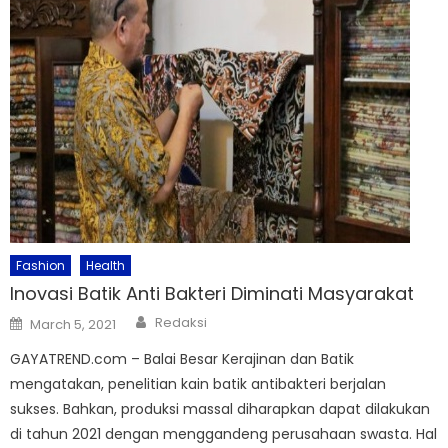
Fashion
Health
Inovasi Batik Anti Bakteri Diminati Masyarakat
Author
Posted
Redaksi
March 5, 2021
on
GAYATREND.com – Balai Besar Kerajinan dan Batik
mengatakan, penelitian kain batik antibakteri berjalan
sukses. Bahkan, produksi massal diharapkan dapat dilakukan
di tahun 2021 dengan menggandeng perusahaan swasta. Hal