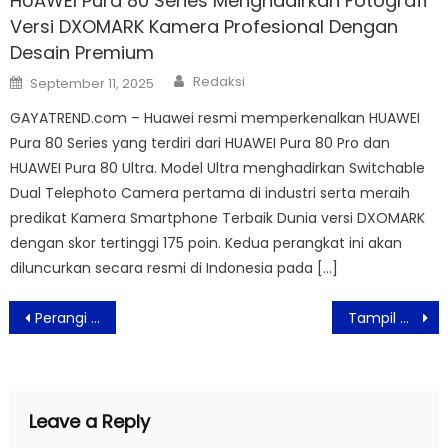
HUAWEI Pura 80 Series Menghadirkan Fotografi
Versi DXOMARK Kamera Profesional Dengan
Desain Premium
Author
Posted
Redaksi
September 11, 2025
on
GAYATREND.com – Huawei resmi memperkenalkan HUAWEI
Pura 80 Series yang terdiri dari HUAWEI Pura 80 Pro dan
HUAWEI Pura 80 Ultra. Model Ultra menghadirkan Switchable
Dual Telephoto Camera pertama di industri serta meraih
predikat Kamera Smartphone Terbaik Dunia versi DXOMARK
dengan skor tertinggi 175 poin. Kedua perangkat ini akan
diluncurkan secara resmi di Indonesia pada […]
Post
Perangi Covid-19, RDS Group Care Dukung Tenaga Medis di Indonesia
Tampil Dengan Genre Musik Pop Alternative, Fourtwnty Merilis Karya Terbaru ‘Nematomorpha’
navigation
Leave a Reply