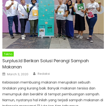
Tekno
Surplus.Id Berikan Solusi Perangi Sampah
Makanan
Author
Posted
Redaksi
March 3, 2020
on
Kebiasaan membuang makanan merupakan sebuah
tindakan yang kurang baik. Banyak makanan tersisa dan
menumpuk dan berakhir di tempat pembuangan sampah.
Namun, nyatanya hal inilah yang terjadi sampah makanan di
Indonesia mencapai 13 juta ton tiap tahunnya,