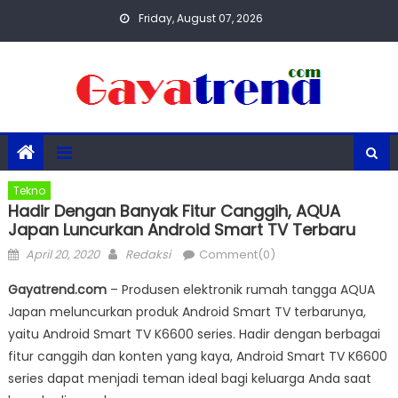
Skip
Friday, August 07, 2026
to
content
Tekno
Hadir Dengan Banyak Fitur Canggih, AQUA
Japan Luncurkan Android Smart TV Terbaru
Posted
Author
April 20, 2020
Redaksi
Comment(0)
on
Gayatrend.com
– Produsen elektronik rumah tangga AQUA
Japan meluncurkan produk Android Smart TV terbarunya,
yaitu Android Smart TV K6600 series. Hadir dengan berbagai
fitur canggih dan konten yang kaya, Android Smart TV K6600
series dapat menjadi teman ideal bagi keluarga Anda saat