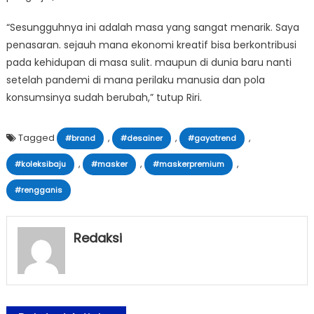
“Sesungguhnya ini adalah masa yang sangat menarik. Saya
penasaran. sejauh mana ekonomi kreatif bisa berkontribusi
pada kehidupan di masa sulit. maupun di dunia baru nanti
setelah pandemi di mana perilaku manusia dan pola
konsumsinya sudah berubah,” tutup Riri.
Tagged
,
,
,
#brand
#desainer
#gayatrend
,
,
,
#koleksibaju
#masker
#maskerpremium
#rengganis
Redaksi