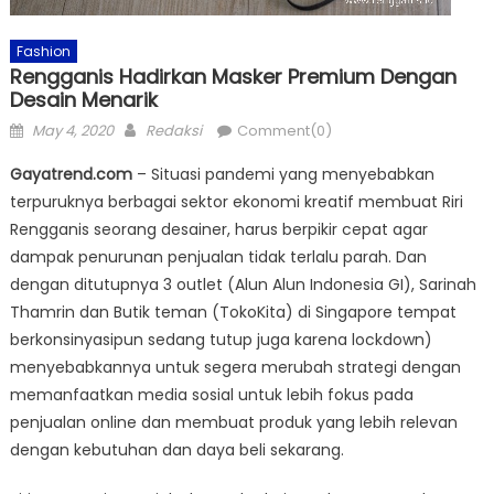
Fashion
Rengganis Hadirkan Masker Premium Dengan
Desain Menarik
Posted
Author
May 4, 2020
Redaksi
Comment(0)
on
Gayatrend.com
– Situasi pandemi yang menyebabkan
terpuruknya berbagai sektor ekonomi kreatif membuat Riri
Rengganis seorang desainer, harus berpikir cepat agar
dampak penurunan penjualan tidak terlalu parah. Dan
dengan ditutupnya 3 outlet (Alun Alun Indonesia GI), Sarinah
Thamrin dan Butik teman (TokoKita) di Singapore tempat
berkonsinyasipun sedang tutup juga karena lockdown)
menyebabkannya untuk segera merubah strategi dengan
memanfaatkan media sosial untuk lebih fokus pada
penjualan online dan membuat produk yang lebih relevan
dengan kebutuhan dan daya beli sekarang.