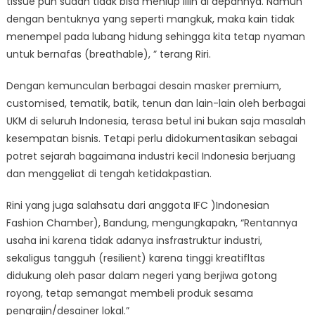
tissue pun sudah tidak bisa meniup lilin di depannya. Namun
dengan bentuknya yang seperti mangkuk, maka kain tidak
menempel pada lubang hidung sehingga kita tetap nyaman
untuk bernafas (breathable), ” terang Riri.
Dengan kemunculan berbagai desain masker premium,
customised, tematik, batik, tenun dan lain-lain oleh berbagai
UKM di seluruh Indonesia, terasa betul ini bukan saja masalah
kesempatan bisnis. Tetapi perlu didokumentasikan sebagai
potret sejarah bagaimana industri kecil Indonesia berjuang
dan menggeliat di tengah ketidakpastian.
Rini yang juga salahsatu dari anggota IFC )Indonesian
Fashion Chamber), Bandung, mengungkapakn, “Rentannya
usaha ini karena tidak adanya insfrastruktur industri,
sekaligus tangguh (resilient) karena tinggi kreatifltas
didukung oleh pasar dalam negeri yang berjiwa gotong
royong, tetap semangat membeli produk sesama
pengrajin/desainer lokal.”