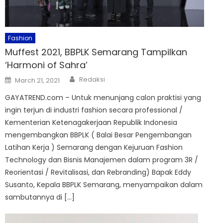
Fashion
Muffest 2021, BBPLK Semarang Tampilkan
‘Harmoni of Sahra’
Author
Posted
Redaksi
March 21, 2021
on
GAYATREND.com – Untuk menunjang calon praktisi yang
ingin terjun di industri fashion secara professional /
Kementerian Ketenagakerjaan Republik Indonesia
mengembangkan BBPLK ( Balai Besar Pengembangan
Latihan Kerja ) Semarang dengan Kejuruan Fashion
Technology dan Bisnis Manajemen dalam program 3R /
Reorientasi / Revitalisasi, dan Rebranding) Bapak Eddy
Susanto, Kepala BBPLK Semarang, menyampaikan dalam
sambutannya di […]