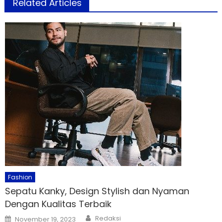
Related Articles
Fashion
Sepatu Kanky, Design Stylish dan Nyaman
Dengan Kualitas Terbaik
Author
Posted
Redaksi
November 19, 2023