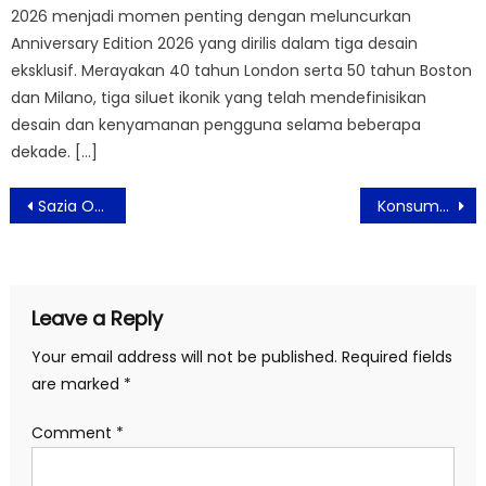
2026 menjadi momen penting dengan meluncurkan
Anniversary Edition 2026 yang dirilis dalam tiga desain
eksklusif. Merayakan 40 tahun London serta 50 tahun Boston
dan Milano, tiga siluet ikonik yang telah mendefinisikan
desain dan kenyamanan pengguna selama beberapa
dekade. […]
Post
Sazia Outer Pengganti APD Yang Modis Dengan Desain Praktis
Konsumsi Air Mineral Jaga Kesegaran Dan Daya Tahan Tubuh Selama Berpuasa
navigation
Leave a Reply
Your email address will not be published.
Required fields
are marked
*
Comment
*