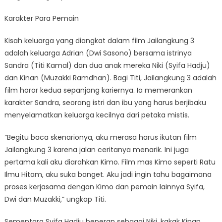
Karakter Para Pemain
Kisah keluarga yang diangkat dalam film Jailangkung 3
adalah keluarga Adrian (Dwi Sasono) bersama istrinya
Sandra (Titi Kamal) dan dua anak mereka Niki (Syifa Hadju)
dan Kinan (Muzakki Ramdhan). Bagi Titi, Jailangkung 3 adalah
film horor kedua sepanjang kariernya. Ia memerankan
karakter Sandra, seorang istri dan ibu yang harus berjibaku
menyelamatkan keluarga kecilnya dari petaka mistis.
“Begitu baca skenarionya, aku merasa harus ikutan film
Jailangkung 3 karena jalan ceritanya menarik. Ini juga
pertama kali aku diarahkan Kimo. Film mas Kimo seperti Ratu
Ilmu Hitam, aku suka banget. Aku jadi ingin tahu bagaimana
proses kerjasama dengan Kimo dan pemain lainnya Syifa,
Dwi dan Muzakki,” ungkap Titi.
Sementara Syifa Hadju beperan sebagai Niki, kakak Kinan