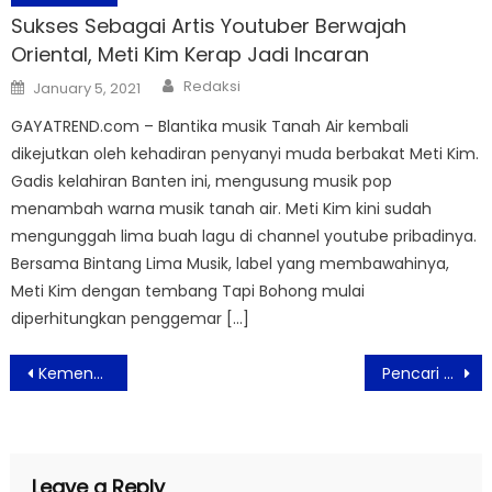
Sukses Sebagai Artis Youtuber Berwajah
Oriental, Meti Kim Kerap Jadi Incaran
Author
Posted
Redaksi
January 5, 2021
on
GAYATREND.com – Blantika musik Tanah Air kembali
dikejutkan oleh kehadiran penyanyi muda berbakat Meti Kim.
Gadis kelahiran Banten ini, mengusung musik pop
menambah warna musik tanah air. Meti Kim kini sudah
mengunggah lima buah lagu di channel youtube pribadinya.
Bersama Bintang Lima Musik, label yang membawahinya,
Meti Kim dengan tembang Tapi Bohong mulai
diperhitungkan penggemar […]
Post
Kemenhub Persiapkan Regulasi Untuk Mendukung Keselamatan Pesepeda
Pencari Model JFW Selenggarakan Audisi Secara Semi Virtual
navigation
Leave a Reply