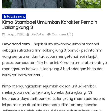
Entertainment
Kimo Stamboel Umumkan Karakter Pemain
Jailangkung 3
Posted
Author
July 1, 2020
Redaksi
Comment(0)
on
Gayatrend.com
– Sejak diumumkannya Kimo Stamboel
sebagai sutradara film Jailangkung 3, banyak pecinta film
yang penasaran dan tak sabar mengetahui lebih lanjut
proses pembuatan film horor ini. Kimo dalam statementnya,
menegaskan bahwa Jailangkung 3 hadir dengan kisah dan
karakter-karakter baru.
Kimo mengungkapkan sejumlah alasan untuk kembali
melanjutkan cerita tentang boneka Jailangkung. “Di
Indonesia, daya tarik boneka Jailangkung masih ada karena
ini permainan ritual asli Indonesia. Film tentang boneka
Jailangkung sudah ada dari dulu dan cukup sukses. Untuk