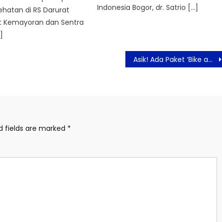
Indonesia Bogor, dr. Satrio […]
hatan di RS Darurat
t Kemayoran dan Sentra
]
Asik! Ada Paket ‘Bike and Breakfast’ di ASTON Priority Simatupang Hotel
d fields are marked
*