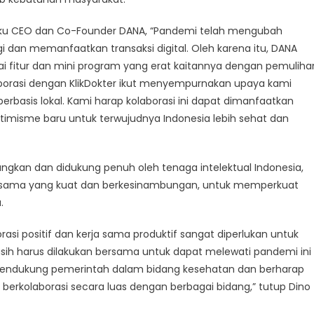
elaku CEO dan Co-Founder DANA, “Pandemi telah mengubah
dan memanfaatkan transaksi digital. Oleh karena itu, DANA
i fitur dan mini program yang erat kaitannya dengan pemuliha
borasi dengan KlikDokter ikut menyempurnakan upaya kami
erbasis lokal. Kami harap kolaborasi ini dapat dimanfaatkan
misme baru untuk terwujudnya Indonesia lebih sehat dan
angkan dan didukung penuh oleh tenaga intelektual Indonesia,
ja sama yang kuat dan berkesinambungan, untuk memperkuat
.
orasi positif dan kerja sama produktif sangat diperlukan untuk
asih harus dilakukan bersama untuk dapat melewati pandemi ini
s mendukung pemerintah dalam bidang kesehatan dan berharap
rkolaborasi secara luas dengan berbagai bidang,” tutup Dino