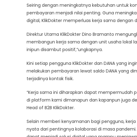
Seiring dengan meningkatnya kebutuhan untuk kons
pembayaran menjadi nilai penting. Guna meningk
digital, KlikDokter memperluas kerja sama dengan
Direktur Utama KlikDokter Dino Bramanto mengungk
membangun kerja sama dengan unit usaha lokal la
inipun disambut positif,”ungkapnya.
Kini setiap pengguna KlikDokter dan DANA yang ing
melakukan pembayaran lewat saldo DANA yang dimiliki
terjadinya kontak fisik.
“Kerja sama ini diharapkan dapat mempermudah pe
di platform kami dimanapun dan kapanpun juga de
Head of B2B KlikDokter.
Selain memberi kenyamanan bagi pengguna, kerja 
nyata dari pentingnya kolaborasi di masa pandemi. 
dapat menjadi solusi digital yang mampu menjaw