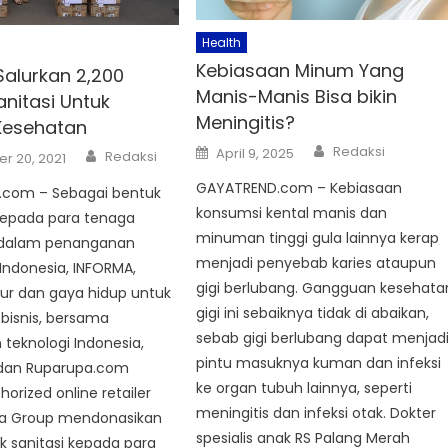
Health
Kebiasaan Minum Yang
Salurkan 2,200
Manis-Manis Bisa bikin
anitasi Untuk
Meningitis?
Kesehatan
Author
Posted
Redaksi
Author
April 9, 2025
Redaksi
r 20, 2021
on
GAYATREND.com – Kebiasaan
com – Sebagai bentuk
konsumsi kental manis dan
epada para tenaga
minuman tinggi gula lainnya kerap
 dalam penanganan
menjadi penyebab karies ataupun
 Indonesia, INFORMA,
gigi berlubang. Gangguan kesehata
tur dan gaya hidup untuk
gigi ini sebaiknya tidak di abaikan,
bisnis, bersama
sebab gigi berlubang dapat menjad
teknologi Indonesia,
pintu masuknya kuman dan infeksi
dan Ruparupa.com
ke organ tubuh lainnya, seperti
orized online retailer
meningitis dan infeksi otak. Dokter
a Group mendonasikan
spesialis anak RS Palang Merah
k sanitasi kepada para