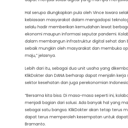
Hal serupa diungkapkan pula oleh Vince Iswara s
kebiasaan masyarakat dalam mengadopsi teknologi 
selalu hadir memberikan kemudahan lewat berbaga
ekonomi maupun informasi seputar pandemi. Kola
dalam membangun infrastruktur digital sehat dan b
sebaik mungkin oleh masyarakat dan membuka opti
maju,” jelasnya.
Lebih dari itu, sebagai dua unit usaha yang dikemb
KlikDokter dan DANA berharap dapat menjalin ker
sektor kesehatan dan juga perekonomian Indonesia
“Bersama kita bisa. Di masa-masa seperti ini, kolab
menjadi bagian dari solusi. Ada banyak hal yang m
sebagai satu bangsa. KlikDokter akan tetap teru
dapat terus memperoleh kesempatan untuk dapat be
Bramanto.