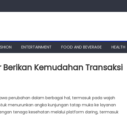
ASHION
ENTERTAINMENT
FOOD AND BEVERAGE
HEALTH
r Berikan Kemudahan Transaksi
wa perubahan dalam berbagai hal, termasuk pada wajah
ntuk menurunkan angka kunjungan tatap muka ke layanan
ngan tenaga kesehatan melalui platform daring, termasuk