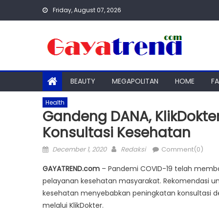
Skip
Friday, August 07, 2026
to
content
BEAUTY
MEGAPOLITAN
HOME
F
Health
Gandeng DANA, KlikDokte
Konsultasi Kesehatan
Posted
Author
December 1, 2020
Redaksi
Comment(0)
on
GAYATREND.com
– Pandemi COVID-19 telah memba
pelayanan kesehatan masyarakat. Rekomendasi u
kesehatan menyebabkan peningkatan konsultasi de
melalui KlikDokter.