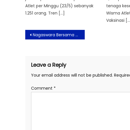
Atlet per Minggu (23/5) sebanyak
tenaga kese
1.251 orang. Tren […]
Wisma Atle
Vaksinasi […
Post
Nagaswara Bersama JMSI Catat Rekor Penjualan CD Album Wali 20.20
navigation
Leave a Reply
Your email address will not be published.
Require
Comment
*