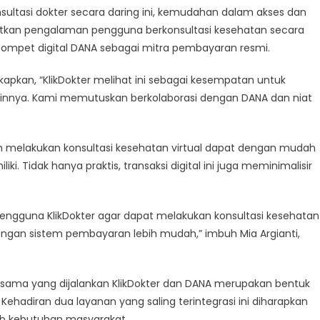
ultasi dokter secara daring ini, kemudahan dalam akses dan
atkan pengalaman pengguna berkonsultasi kesehatan secara
 dompet digital DANA sebagai mitra pembayaran resmi.
apkan, “KlikDokter melihat ini sebagai kesempatan untuk
innya. Kami memutuskan berkolaborasi dengan DANA dan niat
in melakukan konsultasi kesehatan virtual dapat dengan mudah
. Tidak hanya praktis, transaksi digital ini juga meminimalisir
ngguna KlikDokter agar dapat melakukan konsultasi kesehatan
ngan sistem pembayaran lebih mudah,” imbuh Mia Argianti,
sama yang dijalankan KlikDokter dan DANA merupakan bentuk
Kehadiran dua layanan yang saling terintegrasi ini diharapkan
ab kebutuhan masyarakat.