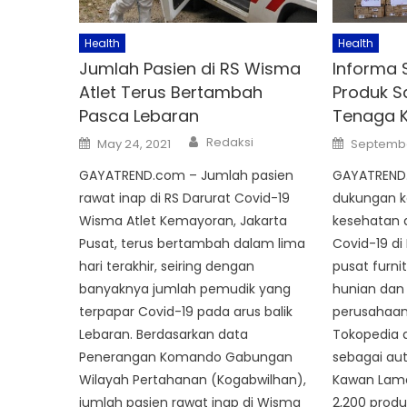
Health
Health
Jumlah Pasien di RS Wisma
Informa 
Atlet Terus Bertambah
Produk S
Pasca Lebaran
Tenaga 
Author
Posted
Posted
Redaksi
May 24, 2021
Septembe
on
on
GAYATREND.com – Jumlah pasien
GAYATREND.
rawat inap di RS Darurat Covid-19
dukungan k
Wisma Atlet Kemayoran, Jakarta
kesehatan
Pusat, terus bertambah dalam lima
Covid-19 di
hari terakhir, seiring dengan
pusat furni
banyaknya jumlah pemudik yang
hunian dan 
terpapar Covid-19 pada arus balik
perusahaan 
Lebaran. Berdasarkan data
Tokopedia 
Penerangan Komando Gabungan
sebagai auth
Wilayah Pertahanan (Kogabwilhan),
Kawan Lam
jumlah pasien rawat inap di Wisma
2,200 produ