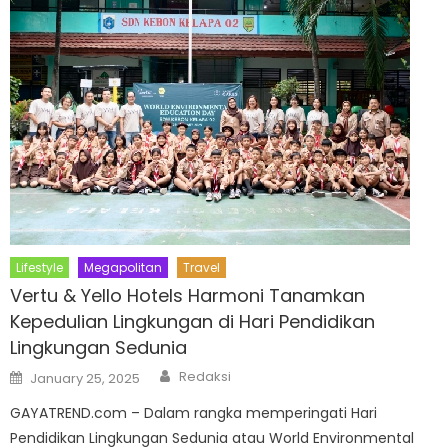
Lifestyle
Megapolitan
Travel
Vertu & Yello Hotels Harmoni Tanamkan
Kepedulian Lingkungan di Hari Pendidikan
Lingkungan Sedunia
Author
Posted
Redaksi
January 25, 2025
on
GAYATREND.com – Dalam rangka memperingati Hari
Pendidikan Lingkungan Sedunia atau World Environmental