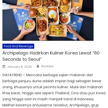
Food And Beverage
Archipelago Hadirkan Kuliner Korea Lewat “60
Seconds to Seoul”
Author
Posted
Redaksi
January 8, 2026
on
GAYATREND – Mencoba berbagai sajian makanan dari
berbagai penjuru dunia adalah impian bagi sebagian besar
orang, khususnya untuk pecinta kuliner. Mulai dari makanan
khas barat, hingga asia seperti Thailand, Cina atau pun Korea
yang hingga saat ini masih menjadi trend di Indonesia.
Melihat besarnya antusiasme tersebut, Archipelago, grup