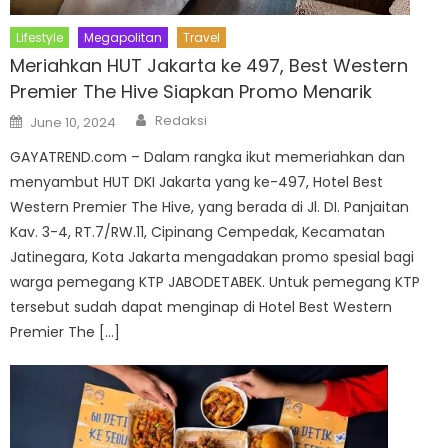
Lifestyle
Megapolitan
Travel
Meriahkan HUT Jakarta ke 497, Best Western
Premier The Hive Siapkan Promo Menarik
Author
Posted
Redaksi
June 10, 2024
on
GAYATREND.com – Dalam rangka ikut memeriahkan dan
menyambut HUT DKI Jakarta yang ke-497, Hotel Best
Western Premier The Hive, yang berada di Jl. DI. Panjaitan
Kav. 3-4, RT.7/RW.11, Cipinang Cempedak, Kecamatan
Jatinegara, Kota Jakarta mengadakan promo spesial bagi
warga pemegang KTP JABODETABEK. Untuk pemegang KTP
tersebut sudah dapat menginap di Hotel Best Western
Premier The […]