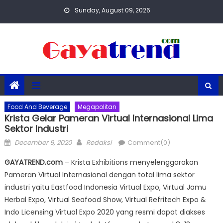
Skip
Sunday, August 09, 2026
to
content
Food And Beverage
Megapolitan
Krista Gelar Pameran Virtual Internasional Lima
Sektor Industri
Posted
Author
December 9, 2020
Redaksi
Comment(0)
on
GAYATREND.com
– Krista Exhibitions menyelenggarakan
Pameran Virtual Internasional dengan total lima sektor
industri yaitu Eastfood Indonesia Virtual Expo, Virtual Jamu
Herbal Expo, Virtual Seafood Show, Virtual Refritech Expo &
Indo Licensing Virtual Expo 2020 yang resmi dapat diakses