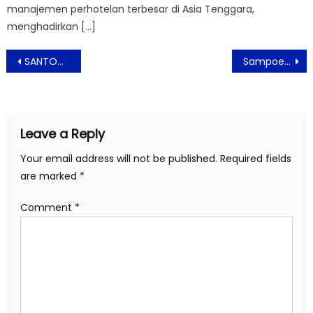
manajemen perhotelan terbesar di Asia Tenggara,
menghadirkan […]
Post
SANTOON Angkat Budaya Milenial Pada Gelaran Festival Payung Adaptability 2020
Sampoerna University Berikan Tips Dapatkan Pekerjaan Impian di Bright Future Festival
navigation
Leave a Reply
Your email address will not be published.
Required fields
are marked
*
Comment
*