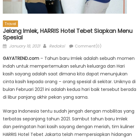
Travel
Jelang Imlek, HARRIS Hotel Tebet Siapkan Menu
Spesial
Posted
Author
January 18, 2021
Redaksi
Comment(0)
on
GAYATREND.com
– Tahun baru Imlek adalah sebuah momen
indah untuk mempertemukan seluruh keluarga dan Hari
kasih sayang adalah saat dimana kita dapat menunjukan
cinta kasih kepada orang – orang spesial di sekitar. Uniknya di
bulan Februari 2021 ini adalah kedua hari baik tersebut berada
di libur panjang akhir pekan yang sama.
Warga Indonesia tentu sudah jengah dengan mobilitas yang
terbatas sepanjang tahun 2021. Sambut tahun baru Imlek
dan peringatan hari kasih sayang dengan meriah, tim kuliner
HARRIS Hotel Tebet Jakarta telah mempersiapkan hidangan