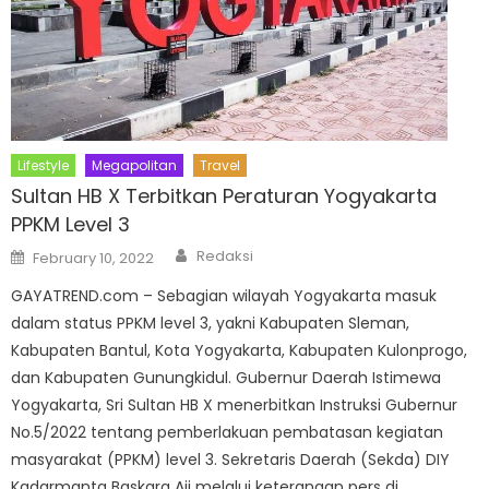
Lifestyle
Megapolitan
Travel
Sultan HB X Terbitkan Peraturan Yogyakarta
PPKM Level 3
Author
Posted
Redaksi
February 10, 2022
on
GAYATREND.com – Sebagian wilayah Yogyakarta masuk
dalam status PPKM level 3, yakni Kabupaten Sleman,
Kabupaten Bantul, Kota Yogyakarta, Kabupaten Kulonprogo,
dan Kabupaten Gunungkidul. Gubernur Daerah Istimewa
Yogyakarta, Sri Sultan HB X menerbitkan Instruksi Gubernur
No.5/2022 tentang pemberlakuan pembatasan kegiatan
masyarakat (PPKM) level 3. Sekretaris Daerah (Sekda) DIY
Kadarmanta Baskara Aji melalui keterangan pers di