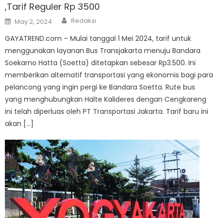
,Tarif Reguler Rp 3500
Author
Posted
Redaksi
May 2, 2024
on
GAYATREND.com – Mulai tanggal 1 Mei 2024, tarif untuk
menggunakan layanan Bus Transjakarta menuju Bandara
Soekarno Hatta (Soetta) ditetapkan sebesar Rp3.500. Ini
memberikan alternatif transportasi yang ekonomis bagi para
pelancong yang ingin pergi ke Bandara Soetta. Rute bus
yang menghubungkan Halte Kalideres dengan Cengkareng
ini telah diperluas oleh PT Transportasi Jakarta. Tarif baru ini
akan […]