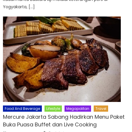
Yogyakarta, […]
Food And Beverage
Lifestyle
Megapolitan
Travel
Mercure Jakarta Sabang Hadirkan Menu Paket
Buka Puasa Buffet dan Live Cooking
Author