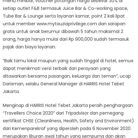
menu minibar, voucher potongan harga sebesar 30% di
setiap outlet F&B termasuk Juice Bar & Co-working space,
Tube Bar & Lounge serta layanan kamar, point 2 kali lipat
untuk member www.mytauziaprivilege.com dan sarapan
gratis untuk anak berumur dibawah 5 tahun maksimal 2
orang, harga hanya mulai dari Rp 900,000 sudah termasuk
pajak dan biaya layanan.
“Baik tamu lokal maupun yang sudah tinggal di hotel, semua
dapat menikmati versi terbaik dari perayaan yang
ditawarkan bersama pasangan, keluarga dan teman”, ucap
Darisman, selaku General Manager di HARRIS Hotel Tebet
Jakarta.
Menginap di HARRIS Hotel Tebet Jakarta peraih penghargaan
“Travellers Choice 2020” dari Tripadvisor dan pemegang
sertifikat CHSE (Cleanliness, Health, Safety and Environment)
dari Kemenparekraf yang diperoleh pada 6 November 2020
merupakan liburan awal tahun yang sempurna dan akan