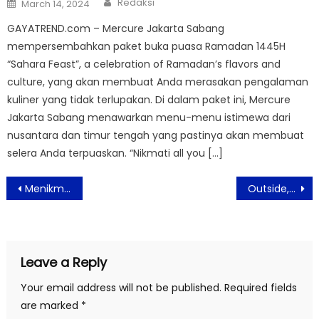
Posted
Redaksi
March 14, 2024
on
GAYATREND.com – Mercure Jakarta Sabang
mempersembahkan paket buka puasa Ramadan 1445H
“Sahara Feast”, a celebration of Ramadan’s flavors and
culture, yang akan membuat Anda merasakan pengalaman
kuliner yang tidak terlupakan. Di dalam paket ini, Mercure
Jakarta Sabang menawarkan menu-menu istimewa dari
nusantara dan timur tengah yang pastinya akan membuat
selera Anda terpuaskan. “Nikmati all you […]
Post
Menikmati Ratusan Bunga Anggrek di ASTON Bogor Hotel and Resort
Outside, Toko Gaya Hidup Luar Ruang Hadir di Plaza Indonesia
navigation
Leave a Reply
Your email address will not be published.
Required fields
are marked
*