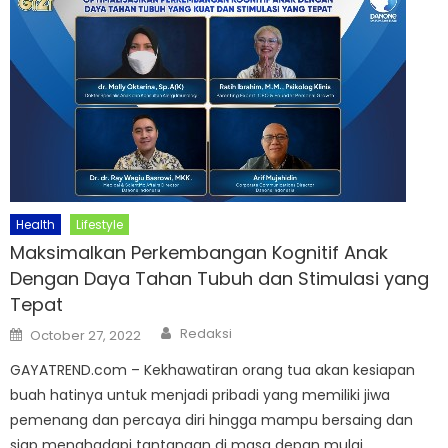
Health
Lifestyle
Maksimalkan Perkembangan Kognitif Anak
Dengan Daya Tahan Tubuh dan Stimulasi yang
Tepat
Author
Posted
Redaksi
October 27, 2022
on
GAYATREND.com – Kekhawatiran orang tua akan kesiapan
buah hatinya untuk menjadi pribadi yang memiliki jiwa
pemenang dan percaya diri hingga mampu bersaing dan
siap menghadapi tantangan di masa depan mulai