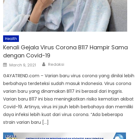
Health
Kenali Gejala Virus Corona B117 Hampir Sama
dengan Covid-19
Author
Posted
Redaksi
March 9, 2021
on
GAYATREND.com – Varian baru virus corona yang dinilai lebih
berbahaya terdeteksi sudah masuk Indonesia. Virus corona
varian baru yang dinamakan B117 ini berasal dari Inggris.
Varian baru B117 ini bisa meningkatkan risiko kematian akibat
Covid-19. Artinya, virus ini jauh lebih berbahaya dan memiliki
daya infeksi lebih kuat dari virus corona. “Ada beberapa
strain varian baru […]