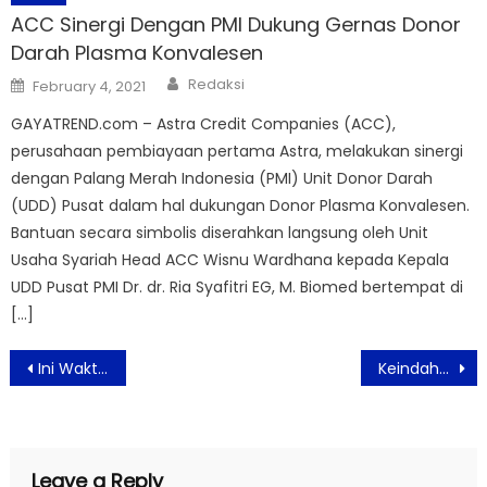
ACC Sinergi Dengan PMI Dukung Gernas Donor
Darah Plasma Konvalesen
Author
Posted
Redaksi
February 4, 2021
on
GAYATREND.com – Astra Credit Companies (ACC),
perusahaan pembiayaan pertama Astra, melakukan sinergi
dengan Palang Merah Indonesia (PMI) Unit Donor Darah
(UDD) Pusat dalam hal dukungan Donor Plasma Konvalesen.
Bantuan secara simbolis diserahkan langsung oleh Unit
Usaha Syariah Head ACC Wisnu Wardhana kepada Kepala
UDD Pusat PMI Dr. dr. Ria Syafitri EG, M. Biomed bertempat di
[…]
Post
Ini Waktu yang Tepat Deteksi Dini Kanker Prostat
Keindahan Pantai Pangumbahan di Sukabumi Jadi Daya Tarik Wisatawan
navigation
Leave a Reply