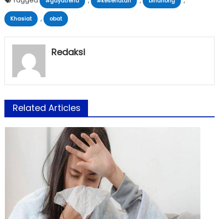
Tagged
,
,
,
#gayatrend
#kesehatan
binahong
,
Khasiat
obat
Redaksi
Related Articles