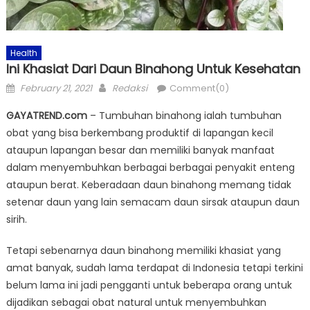
Health
Ini Khasiat Dari Daun Binahong Untuk Kesehatan
Posted
Author
February 21, 2021
Redaksi
Comment(0)
on
GAYATREND.com
– Tumbuhan binahong ialah tumbuhan
obat yang bisa berkembang produktif di lapangan kecil
ataupun lapangan besar dan memiliki banyak manfaat
dalam menyembuhkan berbagai berbagai penyakit enteng
ataupun berat. Keberadaan daun binahong memang tidak
setenar daun yang lain semacam daun sirsak ataupun daun
sirih.
Tetapi sebenarnya daun binahong memiliki khasiat yang
amat banyak, sudah lama terdapat di Indonesia tetapi terkini
belum lama ini jadi pengganti untuk beberapa orang untuk
dijadikan sebagai obat natural untuk menyembuhkan