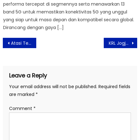
performa tercepat di segmennya serta menawarkan 13
band 5G untuk memastikan konektivitas 5G yang unggul
yang siap untuk masa depan dan kompatibel secara global.
Dirancang dengan gaya […]
Post
Atasi Tekanan Darah Rendah Tanpa Obat
KRL Jogja – Solo Telah Diinspeksi Terlebih Dahulu Sebelum Diresmikan
navigation
Leave a Reply
Your email address will not be published.
Required fields
are marked
*
Comment
*