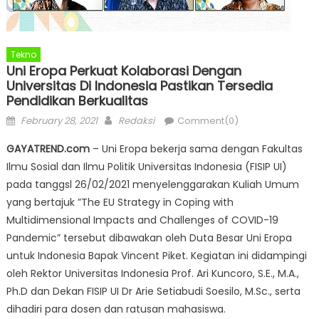
Tekno
Uni Eropa Perkuat Kolaborasi Dengan
Universitas Di Indonesia Pastikan Tersedia
Pendidikan Berkualitas
Posted
Author
February 28, 2021
Redaksi
Comment(0)
on
GAYATREND.com
– Uni Eropa bekerja sama dengan Fakultas
Ilmu Sosial dan Ilmu Politik Universitas Indonesia (FISIP UI)
pada tanggsl 26/02/2021 menyelenggarakan Kuliah Umum
yang bertajuk ”The EU Strategy in Coping with
Multidimensional Impacts and Challenges of COVID-19
Pandemic” tersebut dibawakan oleh Duta Besar Uni Eropa
untuk Indonesia Bapak Vincent Piket. Kegiatan ini didampingi
oleh Rektor Universitas Indonesia Prof. Ari Kuncoro, S.E., M.A.,
Ph.D dan Dekan FISIP UI Dr Arie Setiabudi Soesilo, M.Sc., serta
dihadiri para dosen dan ratusan mahasiswa.