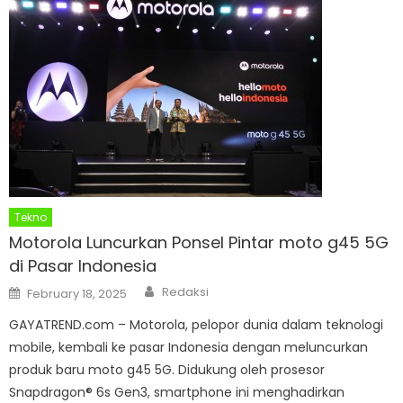
Tekno
Motorola Luncurkan Ponsel Pintar moto g45 5G
di Pasar Indonesia
Author
Posted
Redaksi
February 18, 2025
on
GAYATREND.com – Motorola, pelopor dunia dalam teknologi
mobile, kembali ke pasar Indonesia dengan meluncurkan
produk baru moto g45 5G. Didukung oleh prosesor
Snapdragon® 6s Gen3, smartphone ini menghadirkan