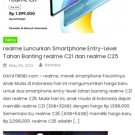
Tekno
realme Luncurkan Smartphone Entry-Level
Tahan Banting realme C21 dan realme C25
Author
Posted
Redaksi
May 25, 2021
on
GAYATREND.com – realme, merek smartphone Favoritnya
Anak Muda di Indonesia hari ini mengumumkan harga baru
untuk dua smartphone entry-level tahan banting realme C21
dan realme C25. Mulai hari ini, anak muda di Indonesia dapat
memiliki realme C21 (3GB+32GB) dengan harga Rp 1,599,000.
Sementara itu, realme C25 (4GB+64GB) memiliki harga baru
Rp 2,099,000. realme C25 adalah […]