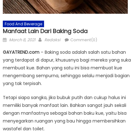
Food And Beverage
Manfaat Lain Dari Baking Soda
Posted
Author
March 8, 2021
Redaksi
Comment(0)
on
GAYATREND.com
– Baking soda adalah salah satu bahan
yang terdapat di dapur, khususnya bagi mereka yang suka
membuat kue. Bahan yang satu ini bisa membuat kue
mengembang sempurna, sehingga selalu menjadi bagian
yang tak terpisah.
Tetapi siapa sangka, jika bubuk putih dan cukup halus ini
memiliki banyak manfaat lain. Bahkan sangat jauh sekali
dengan manfaatnya sebagai bahan baku kue, yaitu bisa
menyegarkan ruangan yang bau hingga membersihkan
wastafel dan toilet.