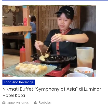
Food And Beverage
Nikmati Buffet “Symphony of Asia” di Luminor
Hotel Kota
Author
Posted
Redaksi
June 29, 2025
on