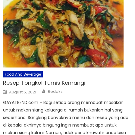
Food And Beverage
Resep Tongkol Tumis Kemangi
Author
Posted
Redaksi
August 5, 2021
on
GAYATREND.com – Bagi setiap orang membuat masakan
untuk makan siang keluarga di rumah bukanlah hal yang
sederhana. Sangking banyaknya menu dan resep yang ada
di kepala, akhirnya bingung ingin membuat apa untuk
makan siang kali ini. Namun, tidak perlu khawatir anda bisa