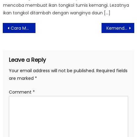
mencoba membuat ikan tongkol tumis kemangi. Lezatnya
ikan tongkol ditambah dengan wanginya daun […]
Post
Cara Menggunakan Google Assistant Tanpa Membuka Kunci Ponsel
Kemendag Akan Mengatur Regulasi Diskon e-Commerce
navigation
Leave a Reply
Your email address will not be published.
Required fields
are marked
*
Comment
*