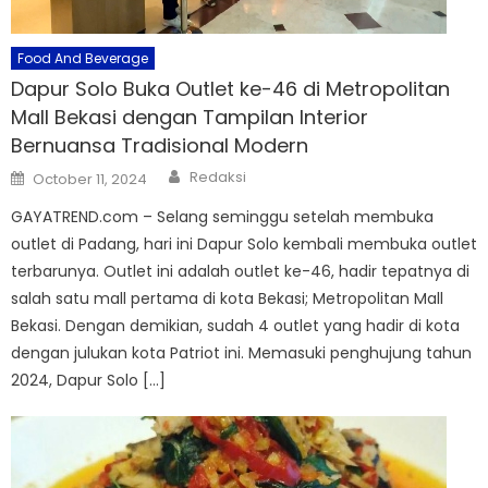
Food And Beverage
Dapur Solo Buka Outlet ke-46 di Metropolitan
Mall Bekasi dengan Tampilan Interior
Bernuansa Tradisional Modern
Author
Posted
Redaksi
October 11, 2024
on
GAYATREND.com – Selang seminggu setelah membuka
outlet di Padang, hari ini Dapur Solo kembali membuka outlet
terbarunya. Outlet ini adalah outlet ke-46, hadir tepatnya di
salah satu mall pertama di kota Bekasi; Metropolitan Mall
Bekasi. Dengan demikian, sudah 4 outlet yang hadir di kota
dengan julukan kota Patriot ini. Memasuki penghujung tahun
2024, Dapur Solo […]