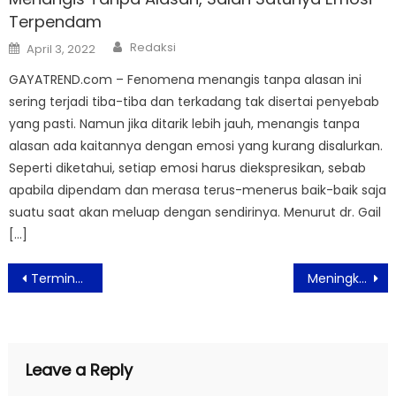
Terpendam
Author
Posted
Redaksi
April 3, 2022
on
GAYATREND.com – Fenomena menangis tanpa alasan ini
sering terjadi tiba-tiba dan terkadang tak disertai penyebab
yang pasti. Namun jika ditarik lebih jauh, menangis tanpa
alasan ada kaitannya dengan emosi yang kurang disalurkan.
Seperti diketahui, setiap emosi harus diekspresikan, sebab
apabila dipendam dan merasa terus-menerus baik-baik saja
suatu saat akan meluap dengan sendirinya. Menurut dr. Gail
[…]
Post
Terminal Bus Kalideres Mulai Dipadati Calon Penumpang
Meningkatnya Covid-19, Warga India Ramai-Ramai Bikin Oksigen Sendiri di Rumah
navigation
Leave a Reply