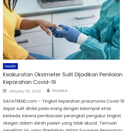
Health
Keakuratan Oksimeter Sulit Dijadikan Penilaian
Keparahan Covid-19
Author
Posted
Redaksi
January 30, 2022
on
GAYATREND.com – Tingkat keparahan pneumonia Covid-19
dapat sulit dinilai pada orang dengan kelompok etnis
berbeda, karena pembacaan perangkat pengukur tingkat
oksigen dalam darah pasien yang tidak akurat. Temuan
penelitian ini, yang diterbitkan dalam European Respiratory