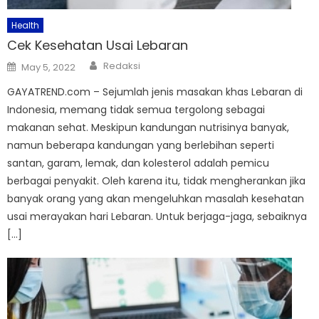
Health
Cek Kesehatan Usai Lebaran
Author
Posted
Redaksi
May 5, 2022
on
GAYATREND.com – Sejumlah jenis masakan khas Lebaran di
Indonesia, memang tidak semua tergolong sebagai
makanan sehat. Meskipun kandungan nutrisinya banyak,
namun beberapa kandungan yang berlebihan seperti
santan, garam, lemak, dan kolesterol adalah pemicu
berbagai penyakit. Oleh karena itu, tidak mengherankan jika
banyak orang yang akan mengeluhkan masalah kesehatan
usai merayakan hari Lebaran. Untuk berjaga-jaga, sebaiknya
[…]