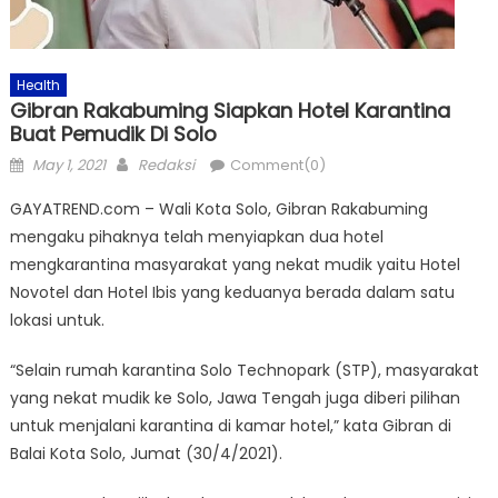
Health
Gibran Rakabuming Siapkan Hotel Karantina
Buat Pemudik Di Solo
Posted
Author
May 1, 2021
Redaksi
Comment(0)
on
GAYATREND.com – Wali Kota Solo, Gibran Rakabuming
mengaku pihaknya telah menyiapkan dua hotel
mengkarantina masyarakat yang nekat mudik yaitu Hotel
Novotel dan Hotel Ibis yang keduanya berada dalam satu
lokasi untuk.
“Selain rumah karantina Solo Technopark (STP), masyarakat
yang nekat mudik ke Solo, Jawa Tengah juga diberi pilihan
untuk menjalani karantina di kamar hotel,” kata Gibran di
Balai Kota Solo, Jumat (30/4/2021).