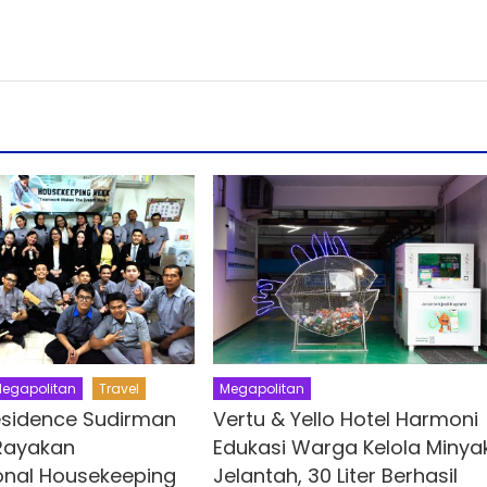
Megapolitan
egapolitan
Travel
Vertu & Yello Hotel Harmoni
esidence Sudirman
Edukasi Warga Kelola Minya
Rayakan
Jelantah, 30 Liter Berhasil
ional Housekeeping