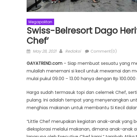
Megapolitan
Swiss-Belresort Dago Heri
Chef’
Posted
Author
May 28, 2021
Redaksi
Comment(0)
on
GAYATREND.com
– Siap membuat sesuatu yang men
mulailah menemani si kecil untuk mewarnai dan men
mulai pukul 09.00 – 13.00 hanya dengan Rp 100.000 n
Harga sudah termasuk topi dan celemek Chef, sertif
pulang. Ini adalah tempat yang menyenangkan untu
menghias makanan untuk membantu Si Kecil dal
“Little Chef merupakan kegiatan anak-anak yang ber
dieksplorasi melalui makanan, dimana anak-anak ak
langsung oleh Executive Chef kami.” tambah Atika Nu