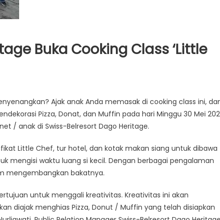
tage Buka Cooking Class ‘Little
yenangkan? Ajak anak Anda memasak di cooking class ini, da
dekorasi Pizza, Donat, dan Muffin pada hari Minggu 30 Mei 202
et / anak di Swiss-Belresort Dago Heritage.
ikat Little Chef, tur hotel, dan kotak makan siang untuk dibawa
k mengisi waktu luang si kecil. Dengan berbagai pengalaman
am mengembangkan bakatnya.
tujuan untuk menggali kreativitas. Kreativitas ini akan
an diajak menghias Pizza, Donut / Muffin yang telah disiapkan
rliawati, Public Relation Manager Swiss-Belresort Dago Heritage