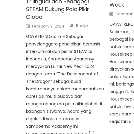
Trilingual dan Pedagogi
Week
STEAM Dukung Pola Pikir
Posted
Septembe
Global
on
GAYATREND.
Author
Posted
Redaksi
February 9, 2024
on
Sudirman, 
GAYATREND.com – Sebagai
berbagai ke
penyelenggara pendidikan berbasis
untuk meme
interkultural dan pionir STEAM di
Housekeepi
Indonesia, Sampoerna Academy
Housekeepi
merayakan Lunar New Year 2024
dirayakan s
dengan tema “The Descendant of
bulan Sept
The Dragon” sebagai bukti
ini, berlang
komitmennya dalam menumbuhkan
hingga 14 
apresiasi multi budaya dan
Housekeepin
mengembangkan pola pikir global di
untuk meng
kalangan siswanya. Acara yang
keras para 
digelar di seluruh kampus
kegiatan di
Sampoerna Academy ini
mengundang para orang tua […]