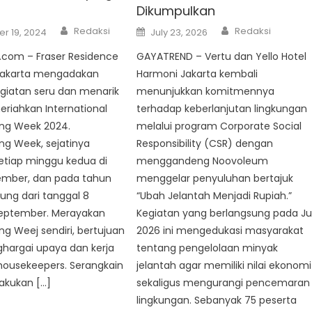
Dikumpulkan
Author
Author
Posted
Redaksi
Redaksi
July 23, 2026
r 19, 2024
on
GAYATREND – Vertu dan Yello Hotel
com – Fraser Residence
Harmoni Jakarta kembali
Jakarta mengadakan
menunjukkan komitmennya
giatan seru dan menarik
terhadap keberlanjutan lingkungan
riahkan International
melalui program Corporate Social
ng Week 2024.
Responsibility (CSR) dengan
ng Week, sejatinya
menggandeng Noovoleum
etiap minggu kedua di
menggelar penyuluhan bertajuk
ember, dan pada tahun
“Ubah Jelantah Menjadi Rupiah.”
sung dari tanggal 8
Kegiatan yang berlangsung pada Jul
September. Merayakan
2026 ini mengedukasi masyarakat
g Weej sendiri, bertujuan
tentang pengelolaan minyak
hargai upaya dan kerja
jelantah agar memiliki nilai ekonomi
housekeepers. Serangkain
sekaligus mengurangi pencemaran
lakukan […]
lingkungan. Sebanyak 75 peserta