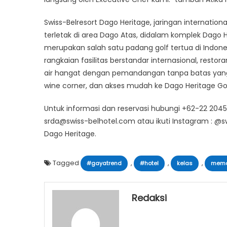
Swiss-Belresort Dago Heritage, jaringan internation
terletak di area Dago Atas, didalam komplek Dago 
merupakan salah satu padang golf tertua di Indone
rangkaian fasilitas berstandar internasional, resto
air hangat dengan pemandangan tanpa batas yang di
wine corner, dan akses mudah ke Dago Heritage Go
Untuk informasi dan reservasi hubungi +62-22 20
srda@swiss-belhotel.com atau ikuti Instagram : @s
Dago Heritage.
Tagged
,
,
,
#gayatrend
#hotel
kelas
mem
Redaksi