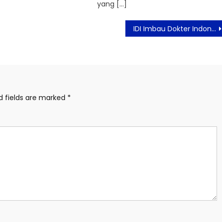
yang […]
IDI Imbau Dokter Indonesia Siaga Covid-19 Hingga Akhir Juli
d fields are marked
*