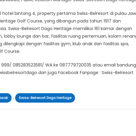
al hotel bintang 4, property pertama Swiss-Belresort di pulau Ja
Heritage Golf Course, yang dibangun pada tahun 1917 dan
sia. Swiss-Belresort Dago Heritage memilikoi 161 kamar dengan
ran, lobby lounge dan bar, fasilitas ruang pertemuan, kolam renan
lengkapi dengan fasilitas gym, klub anak dan fasilitas spa,
lf Course.
45 999/ 085283523581/ WA ke 087779720035 atau email bandun
wissbelresortdago dan juga Facebook Fanpage : Swiss-Belresort
,
asak
Swiss-Belresort Dago Heritage