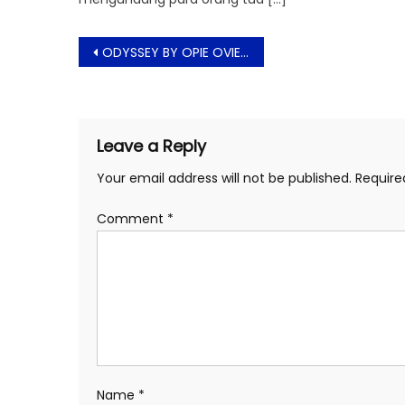
Post
ODYSSEY BY OPIE OVIE Padukan Tradisi, Batik, Teknologi dan 3D Print
navigation
Leave a Reply
Your email address will not be published.
Require
Comment
*
Name
*