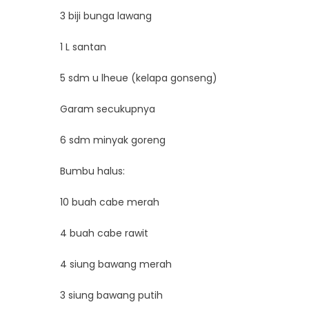
3 biji bunga lawang
1 L santan
5 sdm u lheue (kelapa gonseng)
Garam secukupnya
6 sdm minyak goreng
Bumbu halus:
10 buah cabe merah
4 buah cabe rawit
4 siung bawang merah
3 siung bawang putih