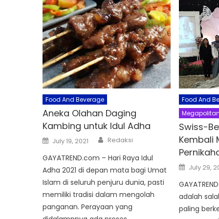
Food And Beverage
Food And B
Aneka Olahan Daging
Megapolita
Kambing untuk Idul Adha
Swiss-Be
Author
Kembali 
Posted
Redaksi
July 19, 2021
on
Pernikah
GAYATREND.com – Hari Raya Idul
Posted
July 29, 
Adha 2021 di depan mata bagi Umat
on
Islam di seluruh penjuru dunia, pasti
GAYATREND.
memiliki tradisi dalam mengolah
adalah sal
panganan. Perayaan yang
paling ber