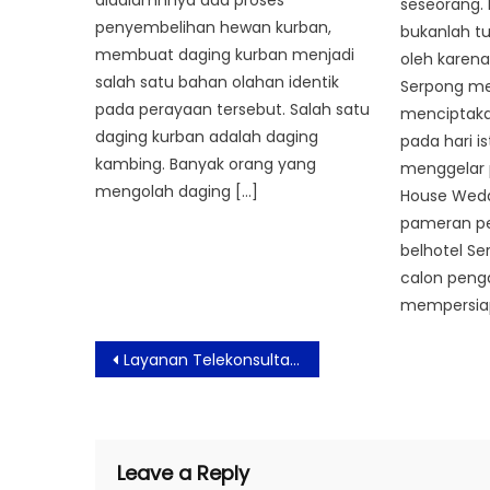
didalamnnya ada proses
seseorang. 
penyembelihan hewan kurban,
bukanlah t
membuat daging kurban menjadi
oleh karena
salah satu bahan olahan identik
Serpong me
pada perayaan tersebut. Salah satu
menciptaka
daging kurban adalah daging
pada hari 
kambing. Banyak orang yang
menggelar 
mengolah daging […]
House Weddi
pameran per
belhotel S
calon penga
mempersia
Post
Layanan Telekonsultasi Daring Berikan Kemudahan Pasien Isoman
navigation
Leave a Reply