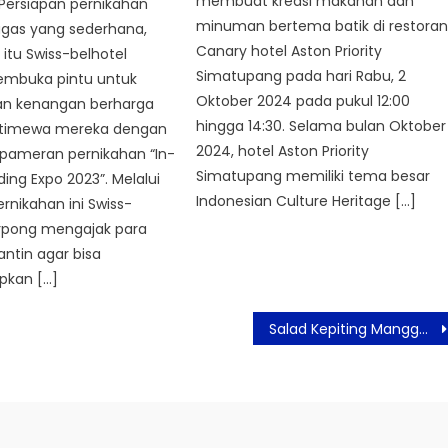
membuat kreasi makanan dan
Persiapan pernikahan
minuman bertema batik di restora
ugas yang sederhana,
Canary hotel Aston Priority
 itu Swiss-belhotel
Simatupang pada hari Rabu, 2
mbuka pintu untuk
Oktober 2024 pada pukul 12:00
n kenangan berharga
hingga 14:30. Selama bulan Oktober
istimewa mereka dengan
2024, hotel Aston Priority
pameran pernikahan “In-
Simatupang memiliki tema besar
ng Expo 2023”. Melalui
Indonesian Culture Heritage […]
nikahan ini Swiss-
erpong mengajak para
ntin agar bisa
pkan […]
Salad Kepiting Mangga, Cocok untuk Diet Anda