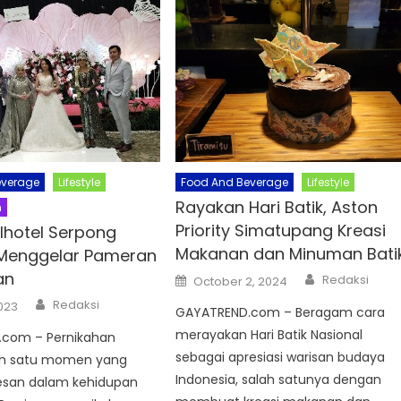
everage
Lifestyle
Food And Beverage
Lifestyle
Rayakan Hari Batik, Aston
n
Priority Simatupang Kreasi
lhotel Serpong
Makanan dan Minuman Bati
Menggelar Pameran
Author
an
Posted
Redaksi
October 2, 2024
on
Author
Redaksi
2023
GAYATREND.com – Beragam cara
merayakan Hari Batik Nasional
com – Pernikahan
sebagai apresiasi warisan budaya
ah satu momen yang
Indonesia, salah satunya dengan
kesan dalam kehidupan