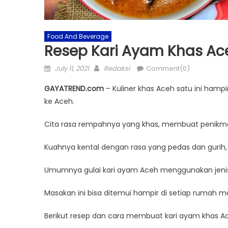
Food And Beverage
Resep Kari Ayam Khas A
Posted
Author
July 11, 2021
Redaksi
Comment(0)
on
GAYATREND.com
– Kuliner khas Aceh satu ini hamp
ke Aceh.
Cita rasa rempahnya yang khas, membuat penikmat 
Kuahnya kental dengan rasa yang pedas dan gurih,
Umumnya gulai kari ayam Aceh menggunakan jen
Masakan ini bisa ditemui hampir di setiap rumah m
Berikut resep dan cara membuat kari ayam khas A