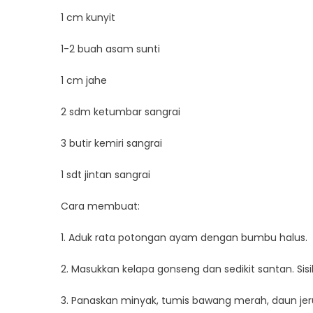
1 cm kunyit
1-2 buah asam sunti
1 cm jahe
2 sdm ketumbar sangrai
3 butir kemiri sangrai
1 sdt jintan sangrai
Cara membuat:
1. Aduk rata potongan ayam dengan bumbu halus.
2. Masukkan kelapa gonseng dan sedikit santan. Sisi
3. Panaskan minyak, tumis bawang merah, daun jeru