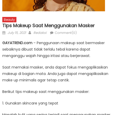
Beauty
Tips Makeup Saat Menggunakan Masker
Posted
Author
July 15, 2021
Redaksi
Comment(0)
on
GAYATREND.com
– Penggunaan makeup saat bermasker
sebaiknya dibuat tidak terlalu tebal karena dapat
menganggu wajah hingga iritasi atau berjerawat.
Saat memakai masker, anda dapat fokus mengaplikasikan
makeup di bagian mata. Anda juga dapat mengaplikasikan
make up minimalis agar tetap cantik.
Berikut tips makeup saat menggunakan masker:
1. Gunakan skincare yang tepat
Masalah kulit yang sering terjadi saat menggunakan masker