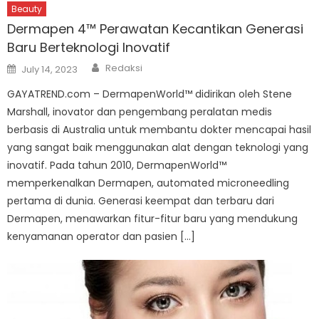
Beauty
Dermapen 4™ Perawatan Kecantikan Generasi
Baru Berteknologi Inovatif
Author
Posted
Redaksi
July 14, 2023
on
GAYATREND.com – DermapenWorld™ didirikan oleh Stene
Marshall, inovator dan pengembang peralatan medis
berbasis di Australia untuk membantu dokter mencapai hasil
yang sangat baik menggunakan alat dengan teknologi yang
inovatif. Pada tahun 2010, DermapenWorld™
memperkenalkan Dermapen, automated microneedling
pertama di dunia. Generasi keempat dan terbaru dari
Dermapen, menawarkan fitur-fitur baru yang mendukung
kenyamanan operator dan pasien […]