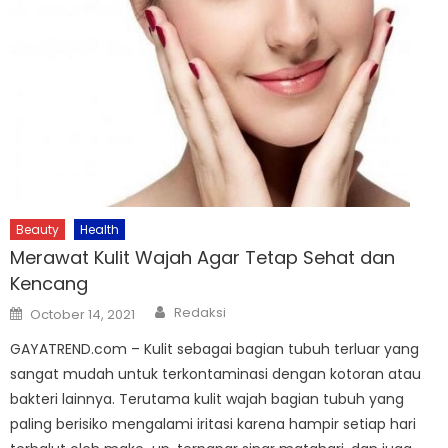
Beauty
Health
Merawat Kulit Wajah Agar Tetap Sehat dan
Kencang
Author
Posted
Redaksi
October 14, 2021
on
GAYATREND.com – Kulit sebagai bagian tubuh terluar yang
sangat mudah untuk terkontaminasi dengan kotoran atau
bakteri lainnya. Terutama kulit wajah bagian tubuh yang
paling berisiko mengalami iritasi karena hampir setiap hari