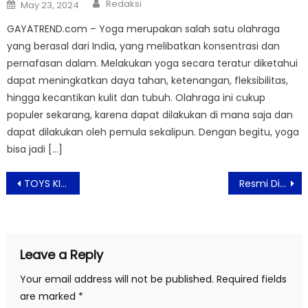
Author
Posted
Redaksi
May 23, 2024
on
GAYATREND.com – Yoga merupakan salah satu olahraga
yang berasal dari India, yang melibatkan konsentrasi dan
pernafasan dalam. Melakukan yoga secara teratur diketahui
dapat meningkatkan daya tahan, ketenangan, fleksibilitas,
hingga kecantikan kulit dan tubuh. Olahraga ini cukup
populer sekarang, karena dapat dilakukan di mana saja dan
dapat dilakukan oleh pemula sekalipun. Dengan begitu, yoga
bisa jadi […]
Post
TOYS KINGDOM Ajak Pelanggan Rayakan Ulang Tahun ke-11
Resmi Dirilis, Vtube 3.0 Hadirkan Berbagai Added Value Baru bagi Pengguna
navigation
Leave a Reply
Your email address will not be published.
Required fields
are marked
*