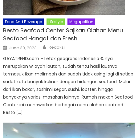
Food And Beverage
Lifestyle
Megapolitan
Resto Seafood Center Sajikan Olahan Menu
Seafood Hangat dan Fresh
Author
Posted
Redaksi
June 30, 2023
on
GAYATREND.com – Letak geografis Indonesia ¾ nya
merupakan wilayah lautan, sudah tentu hasil lautnya
termasuk ikan melimpah dan sudah tidak asing lagi di setiap
sudut kota banyak kuliner dengan hidangan seafood. Mulai
dari ikan bakar, sashimi segar, sushi, lobster, hingga
banyaknya variasi masakan lainnya. Rumah makan Seafood
Center ini menawarkan berbagai menu olahan seafood.
Resto […]