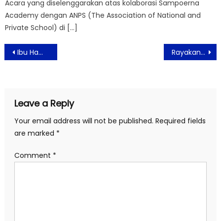
Acara yang diselenggarakan atas kolaborasi Sampoerna
Academy dengan ANPS (The Association of National and
Private School) di […]
Post
Ibu Hamil Sudah Bisa Divaksin
Rayakan Merdekamu, Banyak Hadiah Menarik di Aviary Bintaro
navigation
Leave a Reply
Your email address will not be published.
Required fields
are marked
*
Comment
*