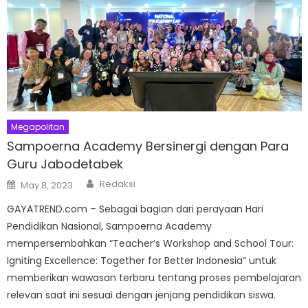
Megapolitan
Sampoerna Academy Bersinergi dengan Para
Guru Jabodetabek
Author
Posted
Redaksi
May 8, 2023
on
GAYATREND.com – Sebagai bagian dari perayaan Hari
Pendidikan Nasional, Sampoerna Academy
mempersembahkan “Teacher’s Workshop and School Tour:
Igniting Excellence: Together for Better Indonesia” untuk
memberikan wawasan terbaru tentang proses pembelajaran
relevan saat ini sesuai dengan jenjang pendidikan siswa.