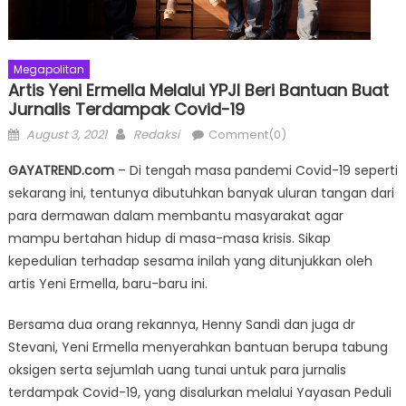
Megapolitan
Artis Yeni Ermella Melalui YPJI Beri Bantuan Buat
Jurnalis Terdampak Covid-19
Posted
Author
August 3, 2021
Redaksi
Comment(0)
on
GAYATREND.com
– Di tengah masa pandemi Covid-19 seperti
sekarang ini, tentunya dibutuhkan banyak uluran tangan dari
para dermawan dalam membantu masyarakat agar
mampu bertahan hidup di masa-masa krisis. Sikap
kepedulian terhadap sesama inilah yang ditunjukkan oleh
artis Yeni Ermella, baru-baru ini.
Bersama dua orang rekannya, Henny Sandi dan juga dr
Stevani, Yeni Ermella menyerahkan bantuan berupa tabung
oksigen serta sejumlah uang tunai untuk para jurnalis
terdampak Covid-19, yang disalurkan melalui Yayasan Peduli