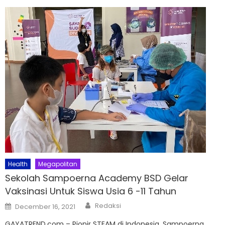
Health
Megapolitan
Sekolah Sampoerna Academy BSD Gelar
Vaksinasi Untuk Siswa Usia 6 -11 Tahun
Author
Posted
Redaksi
December 16, 2021
on
GAYATREND.com – Pionir STEAM di Indonesia, Sampoerna