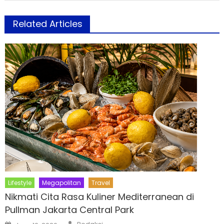
Related Articles
Lifestyle
Megapolitan
Travel
Nikmati Cita Rasa Kuliner Mediterranean di
Pullman Jakarta Central Park
Author
Posted