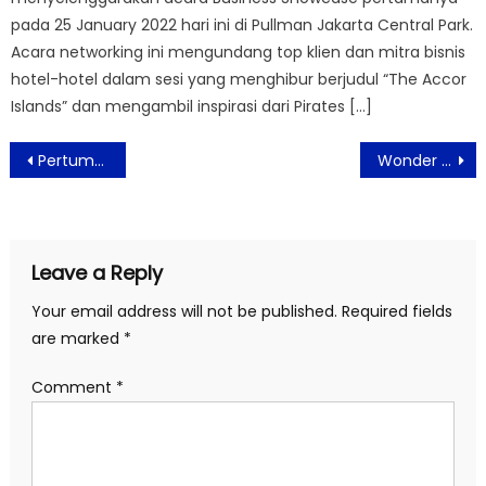
pada 25 January 2022 hari ini di Pullman Jakarta Central Park.
Acara networking ini mengundang top klien dan mitra bisnis
hotel-hotel dalam sesi yang menghibur berjudul “The Accor
Islands” dan mengambil inspirasi dari Pirates […]
Post
Pertumbuhan Premi Astra Life Optimis Terus Meningkat Hingga Akhir Tahun
Wonder Food Indonesia, Selamatkan Bahan Pangan Berlebih Untuk Berbagi
navigation
Leave a Reply
Your email address will not be published.
Required fields
are marked
*
Comment
*