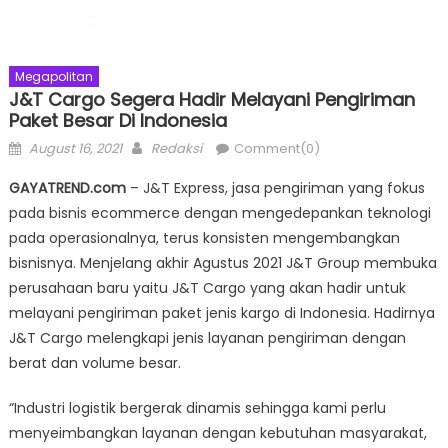
Megapolitan
J&T Cargo Segera Hadir Melayani Pengiriman
Paket Besar Di Indonesia
Posted
Author
August 16, 2021
Redaksi
Comment(0)
on
GAYATREND.com
– J&T Express, jasa pengiriman yang fokus
pada bisnis ecommerce dengan mengedepankan teknologi
pada operasionalnya, terus konsisten mengembangkan
bisnisnya. Menjelang akhir Agustus 2021 J&T Group membuka
perusahaan baru yaitu J&T Cargo yang akan hadir untuk
melayani pengiriman paket jenis kargo di Indonesia. Hadirnya
J&T Cargo melengkapi jenis layanan pengiriman dengan
berat dan volume besar.
“Industri logistik bergerak dinamis sehingga kami perlu
menyeimbangkan layanan dengan kebutuhan masyarakat,