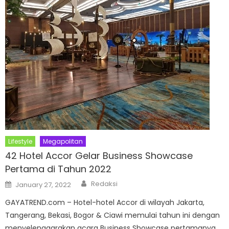
Lifestyle
Megapolitan
42 Hotel Accor Gelar Business Showcase
Pertama di Tahun 2022
Author
Posted
Redaksi
January 27, 2022
on
GAYATREND.com – Hotel-hotel Accor di wilayah Jakarta,
Tangerang, Bekasi, Bogor & Ciawi memulai tahun ini dengan
menyelenggarakan acara Business Showcase pertamanya