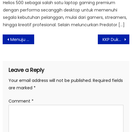
Helios 500 sebagai salah satu laptop gaming premium
dengan performa secanggih desktop untuk memenuhi
segala kebutuhan pelanggan, mulai dari gamers, streamers,
hingga kreatif profesional. Selain meluncurkan Predator […]
Post
Menuju Indonesia Emas 2045, Ciptakan Talenta Digital Dari Sekarang
KKP Dukung Pengembangan Wisata Harta Karun Bawah Laut di Selayar
navigation
Leave a Reply
Your email address will not be published.
Required fields
are marked
*
Comment
*