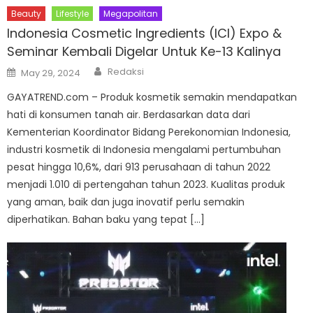
Beauty
Lifestyle
Megapolitan
Indonesia Cosmetic Ingredients (ICI) Expo &
Seminar Kembali Digelar Untuk Ke-13 Kalinya
Author
Posted
Redaksi
May 29, 2024
on
GAYATREND.com – Produk kosmetik semakin mendapatkan
hati di konsumen tanah air. Berdasarkan data dari
Kementerian Koordinator Bidang Perekonomian Indonesia,
industri kosmetik di Indonesia mengalami pertumbuhan
pesat hingga 10,6%, dari 913 perusahaan di tahun 2022
menjadi 1.010 di pertengahan tahun 2023. Kualitas produk
yang aman, baik dan juga inovatif perlu semakin
diperhatikan. Bahan baku yang tepat […]