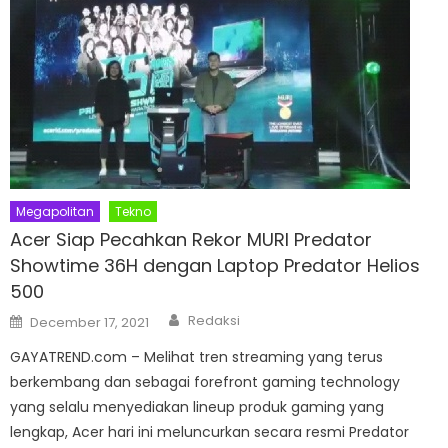
Megapolitan
Tekno
Acer Siap Pecahkan Rekor MURI Predator
Showtime 36H dengan Laptop Predator Helios
500
Author
Posted
Redaksi
December 17, 2021
on
GAYATREND.com – Melihat tren streaming yang terus
berkembang dan sebagai forefront gaming technology
yang selalu menyediakan lineup produk gaming yang
lengkap, Acer hari ini meluncurkan secara resmi Predator