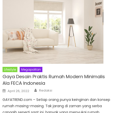
Lifestyle
Megapolitan
Gaya Desain Praktis Rumah Modern Minimalis
Ala FECA Indonesia
Author
Posted
Redaksi
April 26, 2022
on
GAYATREND.com – Setiap orang punya keinginan dan konsep
rumah masing-masing. Tak jarang di zaman yang serba
canggih seperti saat ini, banyak yang menyukai rumah