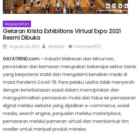
Megapolitan
Gelaran Krista Exhibitions Virtual Expo 2021
Resmi Dibuka
Posted
Author
August 24, 2021
Redaksi
Comment(0)
on
GAYATREND.com
– Industri Makanan dan Minuman,
percetakan dan kemasan merupakan beberapa sektor bisnis
yang berpotensi stabil dan mengalami kenaikan meski di
masa Pandemi Covid-19. Para pelaku usaha tidak menyerah
dengan keterbatasan sosial dalam menciptakan dan
mengoptimalkan pemasaran mulai dari fokus ke pemasaran
digital melalui website yang dijadikan e-commerce, sosial
media, search engine, penjualan melalui marketplace,
pemasaran melalui pameran virtual dan membentuk tim
reseller untuk menjual produk mereka.