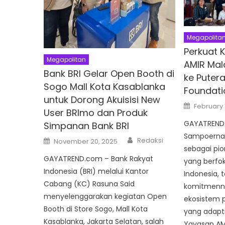
Megapolita
Perkuat 
Megapolitan
AMIR Mal
Bank BRI Gelar Open Booth di
ke Puter
Sogo Mall Kota Kasablanka
Foundati
untuk Dorong Akuisisi New
Posted
February 
on
User BRImo dan Produk
GAYATREND.
Simpanan Bank BRI
Sampoerna 
Author
Posted
Redaksi
November 20, 2025
on
sebagai pion
GAYATREND.com – Bank Rakyat
yang berfok
Indonesia (BRI) melalui Kantor
Indonesia,
Cabang (KC) Rasuna Said
komitmenn
menyelenggarakan kegiatan Open
ekosistem p
Booth di Store Sogo, Mall Kota
yang adapti
Kasablanka, Jakarta Selatan, salah
Yayasan AM