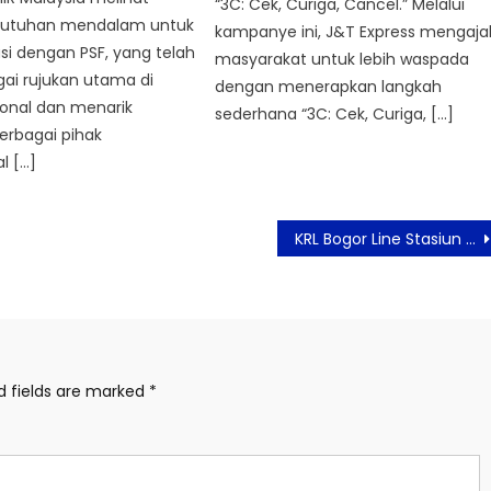
“3C: Cek, Curiga, Cancel.” Melalui
butuhan mendalam untuk
kampanye ini, J&T Express mengaja
si dengan PSF, yang telah
masyarakat untuk lebih waspada
gai rujukan utama di
dengan menerapkan langkah
ional dan menarik
sederhana “3C: Cek, Curiga, […]
erbagai pihak
l […]
KRL Bogor Line Stasiun Manggarai Siap Beroperasi di Lantai 2
d fields are marked
*