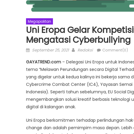
Megapolitan
Uni Eropa Gelar Kompetisi
Mengatasi Cyberbullying
Posted
Author
September 25, 2021
Redaksi
Comment(0)
on
GAYATREND.com
– Delegasi Uni Eropa untuk Indones
tema “Melawan Perundungan secara Digital Terhada
yang digelar untuk kedua kalinya ini bekerja sama d
Cybercrime Combat Center (IC4), Yayasan Semai Jiwa
Indonesia). Seperti tahun sebelumnya, EU Social D
mengembangkan solusi kreatif berbasis teknolog
digital di kalangan anak.
Uni Eropa berkomitmen terhadap perlindungan hak-
change dan adalah pemimpim masa depan. Lebih d