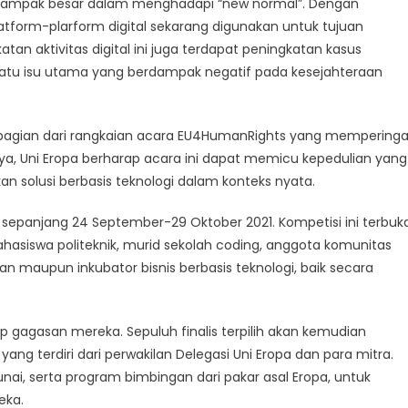
a dampak besar dalam menghadapi “new normal”. Dengan
platform-plarform digital sekarang digunakan untuk tujuan
tan aktivitas digital ini juga terdapat peningkatan kasus
 satu isu utama yang berdampak negatif pada kesejahteraan
ai bagian dari rangkaian acara EU4HumanRights yang memperinga
mnya, Uni Eropa berharap acara ini dapat memicu kepedulian yang
n solusi berbasis teknologi dalam konteks nyata.
a sepanjang 24 September-29 Oktober 2021. Kompetisi ini terbuk
hasiswa politeknik, murid sekolah coding, anggota komunitas
n maupun inkubator bisnis berbasis teknologi, baik secara
 gagasan mereka. Sepuluh finalis terpilih akan kemudian
g terdiri dari perwakilan Delegasi Uni Eropa dan para mitra.
i, serta program bimbingan dari pakar asal Eropa, untuk
eka.