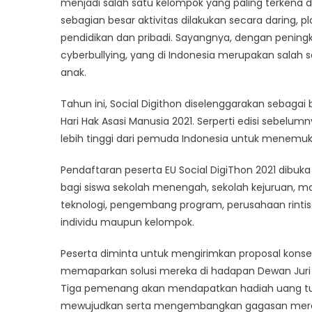
menjadi salah satu kelompok yang paling terken
sebagian besar aktivitas dilakukan secara daring, 
pendidikan dan pribadi. Sayangnya, dengan peningka
cyberbullying, yang di Indonesia merupakan salah
anak.
Tahun ini, Social Digithon diselenggarakan sebag
Hari Hak Asasi Manusia 2021. Serperti edisi sebelu
lebih tinggi dari pemuda Indonesia untuk menemuka
Pendaftaran peserta EU Social DigiThon 2021 dibuk
bagi siswa sekolah menengah, sekolah kejuruan, ma
teknologi, pengembang program, perusahaan rintisa
individu maupun kelompok.
Peserta diminta untuk mengirimkan proposal konsep
memaparkan solusi mereka di hadapan Dewan Juri yan
Tiga pemenang akan mendapatkan hadiah uang tuna
mewujudkan serta mengembangkan gagasan mer