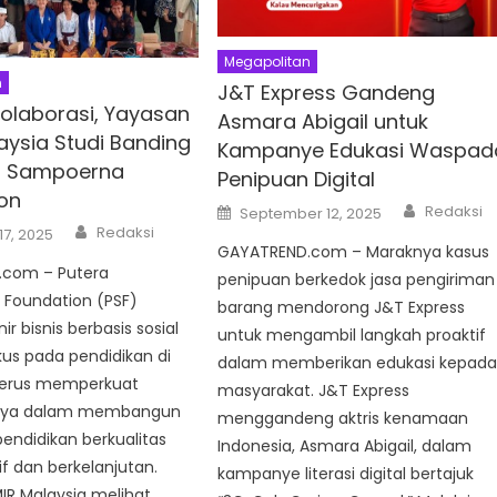
Megapolitan
n
J&T Express Gandeng
Kolaborasi, Yayasan
Asmara Abigail untuk
aysia Studi Banding
Kampanye Edukasi Waspad
a Sampoerna
Penipuan Digital
on
Author
Posted
Redaksi
September 12, 2025
on
Author
Redaksi
17, 2025
GAYATREND.com – Maraknya kasus
com – Putera
penipuan berkedok jasa pengiriman
Foundation (PSF)
barang mendorong J&T Express
ir bisnis berbasis sosial
untuk mengambil langkah proaktif
us pada pendidikan di
dalam memberikan edukasi kepad
 terus memperkuat
masyarakat. J&T Express
ya dalam membangun
menggandeng aktris kenamaan
endidikan berkualitas
Indonesia, Asmara Abigail, dalam
f dan berkelanjutan.
kampanye literasi digital bertajuk
IR Malaysia melihat