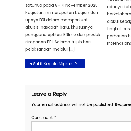
satunya pada 8–14 November 2025.
adanya ke
Kegiatan ini merupakan bagian dari
berkolabora
upaya BRI dalam memperkuat
diakui seba
akuisisi nasabah baru, khususnya
tingkat nas
pengguna aplikasi BRImo dan produk
perhatian b
simpanan BRI. Selama tujuh hari
internasiona
pelaksanaan melalui […]
Post
Sakit Kepala Migrain Pengaruhi Siklus Tidur
navigation
Leave a Reply
Your email address will not be published.
Require
Comment
*